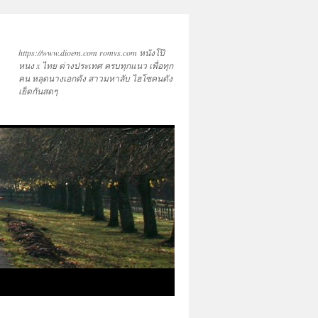
https://www.dioem.com romvs.com หนังโป๊
หนง x ไทย ต่างประเทศ ครบทุกแนว เพื่อทุก
คน หลุดนางเอกดัง สาวมหาลับ ไฮโซคนดัง
เย็ดกันสดๆ