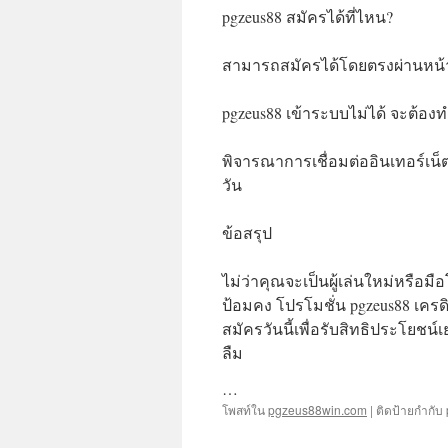
pgzeus88 สมัครได้ที่ไหน?
สามารถสมัครได้โดยตรงผ่านหน้า
pgzeus88 เข้าระบบไม่ได้ จะต้อง
พิจารณาการเชื่อมต่ออินเทอร์เน็ตแ
วัน
ข้อสรุป
ไม่ว่าคุณจะเป็นผู้เล่นใหม่หรือม
ป้อมคง โปรโมชั่น pgzeus88 เครดิต
สมัครวันนี้เพื่อรับสิทธิประโยชน
ลืม
…
โพสท์ใน
pgzeus88win.com
|
ติดป้ายกำกับ