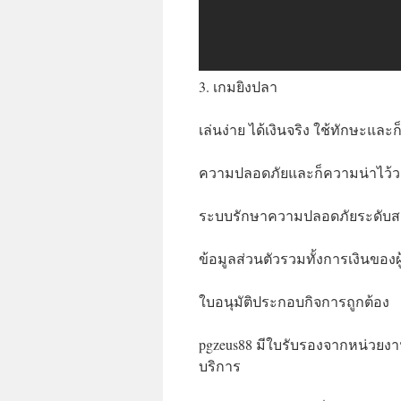
3. เกมยิงปลา
เล่นง่าย ได้เงินจริง ใช้ทักษะแล
ความปลอดภัยและก็ความน่าไว้ว
ระบบรักษาความปลอดภัยระดับ
ข้อมูลส่วนตัวรวมทั้งการเงินของผ
ใบอนุมัติประกอบกิจการถูกต้อง
pgzeus88 มีใบรับรองจากหน่วยง
บริการ