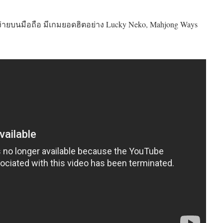
่ายบนมือถือ มีเกมยอดฮิตอย่าง Lucky Neko, Mahjong Ways