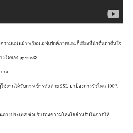
ะก็ความแม่นยำ พร้อมเอฟเฟกต์ภาพและก็เสียงที่น่าตื่นตาตื่นใจ
างใจของ pgzeus88
สากล
ู้ใช้งานได้รับการเข้ารหัสด้วย SSL ปกป้องการรั่วไหล 100%
านต่างประเทศ ช่วยรับรองความโล่งใสสำหรับในการให้