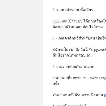
2. ระบบเข้าระบบที่เสถียร
pgzeus88 เข้าระบบ ได้ทุกเครื่องใ
ต้องดาวน์โหลดแอปอะไรก็ตาม
3. แจกเครดิตฟรีสำหรับสมาชิกให
สมัครเป็นสมาชิกวันนี้ รับ pgzeu
ต้นที่อยากได้ทดสอบเล่น
4. เกมจากค่ายดังมากมาย
รวมเกมสล็อตจาก PG, Joker, Prag
ครั้ง
จำพวกเกมที่ได้รับความนิยมบน
p