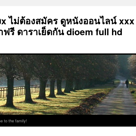
นังx ไม่ต้องสมัคร ดูหนังออนไลน์ xxx
ฟรี ดาราเย็ดกัน dioem full hd
 to the family!