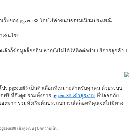
เว็บของ pgzeus88 โดยไร้ค่าขนบธรรมเนียมประเพณี
ทำเช่นไร?
ล้วก็ข้อมูลล็อกอิน หากยังไม่ได้ให้ติดต่อฝ่ายบริการลูกค้า 1
ือโปร pgzeus88 เป็นตัวเลือกที่เหมาะสำหรับทุกคน ด้วยระบบ
ฟรี ที่ดึงดูด รวมทั้งการ
pgzeus88 เข้าสู่ระบบ
ที่ปลอดภัย
์เยอะมาก รวมทั้งเริ่มต้นประสบการณ์สล็อตที่คุณจะไม่มีทาง
บน
pgzeus88 เข้าสู่ระบบ
|
ปิดความเห็น
pgzeus88
5