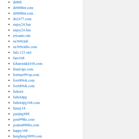
dr888
dr888bet.com
dr888bet.com
du2477.com
enjoy24.fun
enjoy24.fun
erisauto.site
eu369club
eu369clubs.com
fafa 123 slot
faro168
fcharoenkit168.com
finnivips.com
fortune99vip.com
fox689ok.com
fox689ok.com
fullslot
fullslotpg
fullslotpg168.com
funny18
gaojing888
gem99ths.com
goatza888fin.com
happy168
hengheng9899.com