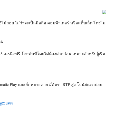
ช้ไม้สอย ไม่ว่าจะเป็นมือถือ คอมพิวเตอร์ หรือแท็บเล็ต โดยไม่
ม่
s88 เครดิตฟรี โดยทันทีโดยไม่ต้องฝากก่อน เหมาะสำหรับผู้เริ่ม
matic Play และอีกหลายค่าย มีอัตรา RTP สูง โบนัสแตกบ่อย
gzeus88