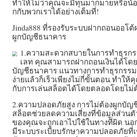
ทำให้ไม่ว่าคุณจะมีทุนมากมายหรือน้
กกับพวกเราได้อย่างเต็มที่!
Jinda888 ที่รองรับระบบฝากถอนออโต้ผ
ผูกบัญชีธนาคาร
1.ความสะดวกสบายในการทำธุรกรร
เลท คุณสามารถฝากถอนเงินได้โดยท
บัญชีธนาคาร แนวทางการทำธุรกรรมส
ง่ายแล้วก็เร็วเพียงไม่กี่ขั้นตอน ทำให
กับการเล่นสล็อตได้โดยตลอดโดยไม่
2.ความปลอดภัยสูง การไม่ต้องผูกบัญช
สล็อตช่วยลดความเสี่ยงที่ข้อมูลส่วน
ของคุณจะถูกเอาไปใช้ในทางที่ผิด นอกจ
มีระบบระเบียบรักษาความปลอดภัยที่เข