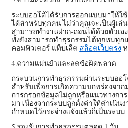
ระบบออโต้ได้รับการออกแบบมาให้ใช้งาน
ได้สำหรับทุกคน ไม่ว่าคุณจะเป็นผู้เล่นใ
สามารถทำงานฝาก-ถอนได้ด้วยตัวเองเพี
ทั้งยังสามารถทำธุรกรรมได้ทุกหนทุกแห
คอมพิวเตอร์ แท็บเล็ต
สล็อตเว็บตรง
ห
4.ความแม่นยำและลดข้อผิดพลาด
กระบวนการทำธุรกรรมผ่านระบบออโต
สำหรับเพื่อการเกิดความบกพร่องจากมน
การกรอกข้อมูลไม่ถูกหรือแนวทางกา
มา เนื่องจากระบบถูกตั้งค่าให้ดำเนินง
กำหนดไว้กระจ่างแจ้งแล้วก็เป็นระบบ
5.รองรับการทำธุรกรรมตลอด 1 วัน