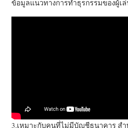
ข้อมูลแนวทางการทำธุรกรรมของผู้เล่
3.เหมาะกับคนที่ไม่มีบัญชีธนาคาร สำหรั