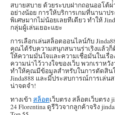
สบายสบาย ด้วยระบบฝากถอนออโต้ผ่าน
อย่างน้อย การให้บริการเกมที่นานาป
พิเศษมากไม่น้อยเลยทีเดียว ทำให้ Jind
กลุ่มผู้เล่นเยอะแยะ
การเลือกเล่นสล็อตออนไลน์กับ Jinda88
คุณได้รับความสนุกสนานร่าเริงแล้วก็ตื
ให้ความมั่นใจและความเชื่อมั่นในเรื
ความน่าไว้วางใจของเว็บ พวกเราหวัง
ทำให้คุณมีข้อมูลสำหรับในการตัดสินใ
Jinda888 และมีประสบการณ์การเล่นสล
น่าจดจำ!
ทางเข้า
สล็อต
เว็บตรง สล็อตเว็บตรง j
24 Florentina ดูรีวิวจากลูกค้าจริง jin
Top 55