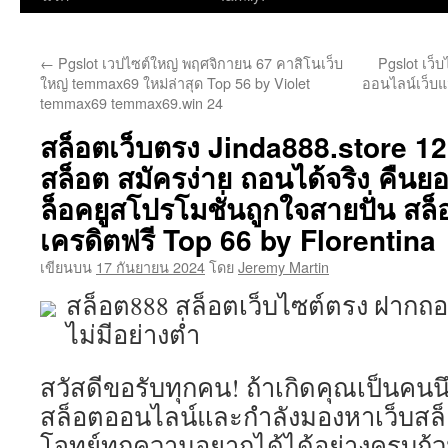
ยัง
←
Pgslot เวปไซต์ใหญ่ พฤศจิกายน 67 คาสิโนเว็บ
Pgslot เว็
เนื้อหา
ใหญ่ temmax69 ใหม่ล่าสุด Top 56 by Violet
ออนไลน์เว็บแม
temmax69 temmax69.win 24
สล็อตเว็บตรง Jinda888.store 1
สล็อต สมัครง่าย ถอนได้จริง คืนยอ
ล็อคยูสโปรโมชั่นถูกใจสายปั่น สล
เครดิตฟรี Top 66 by Florentina
เขียนบน
17 กันยายน 2024
โดย
Jeremy Martin
สล็อต888 สล็อตเว็บไซต์ตรง ฝากถอ
ไม่มีอย่างต่ำ
สวัสดีขอรับทุกคน! ถ้าเกิดคุณเป็นคนน
สล็อตออนไลน์และกำลังมองหาเว็บสล
โจทย์ทุกความอยากได้ได้อย่างครบถ้วน 