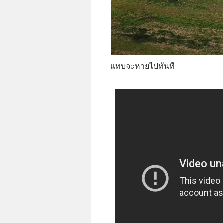
แทบจะหายไปทันที