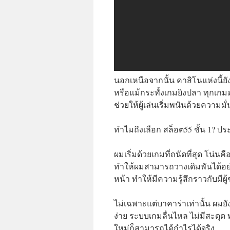
นอกเหนือจากนั้น คาสิโนแห่งนี้ยัง
หรือแม้กระทั้งเกมยิงปลา ทุกเกม
ช่วยให้ผู้เล่นเริ่มพนันด้วยความม
ทำไมถึงเลือก สล็อต55 ชั้น 1?
ผมเริ่มด้วยเกมที่ถนัดที่สุด โน่
ทำให้ผมสามารถวางเดิมพันได้อย่า
หน้า ทำให้มีความรู้สึกราวกับมีผู้
ไม่เฉพาะแต่บาคาร่าเท่านั้น ผมยั
ง่าย ระบบเกมลื่นไหล ไม่มีสะดุด
ใหม่ก็สามารถได้กำไรได้จริง