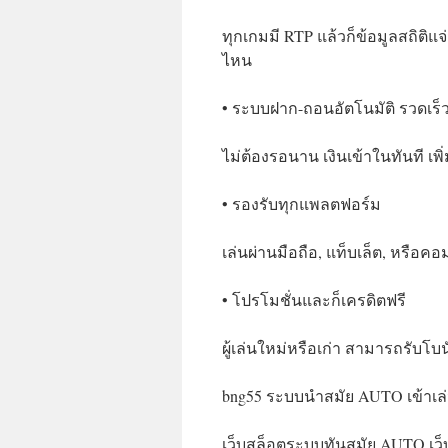
ทุกเกมมี RTP แล้วก็ข้อมูลสถิติ
ไหน
• ระบบฝาก-ถอนอัตโนมัติ รวดเร็
ไม่ต้องรอนาน เงินเข้าในทันที 
• รองรับทุกแพลตฟอร์ม
เล่นผ่านมือถือ, แท็บเล็ต, หรือค
• โปรโมชั่นและก็เครดิตฟรี
ผู้เล่นใหม่หรือเก่า สามารถรับโบ
bng55 ระบบนำสมัย AUTO เข้าเล่นง
เว็บสล็อตระบบทันสมัย AUTO เว็