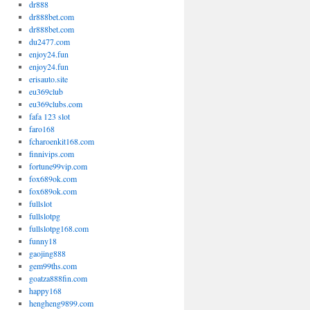
dr888
dr888bet.com
dr888bet.com
du2477.com
enjoy24.fun
enjoy24.fun
erisauto.site
eu369club
eu369clubs.com
fafa 123 slot
faro168
fcharoenkit168.com
finnivips.com
fortune99vip.com
fox689ok.com
fox689ok.com
fullslot
fullslotpg
fullslotpg168.com
funny18
gaojing888
gem99ths.com
goatza888fin.com
happy168
hengheng9899.com