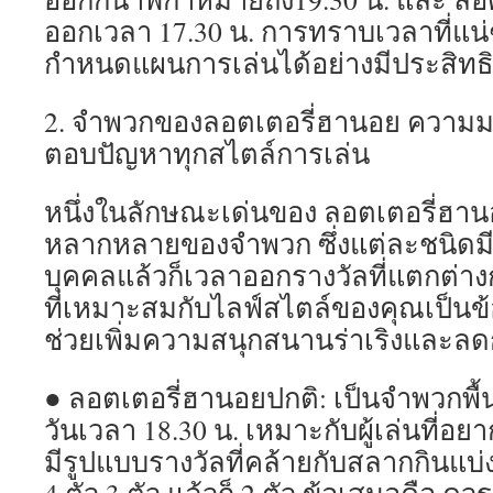
ออกเวลา 17.30 น. การทราบเวลาที่แน่
กำหนดแผนการเล่นได้อย่างมีประสิทธ
2. จำพวกของลอตเตอรี่ฮานอย ความ
ตอบปัญหาทุกสไตล์การเล่น
หนึ่งในลักษณะเด่นของ ลอตเตอรี่ฮา
หลากหลายของจำพวก ซึ่งแต่ละชนิดม
บุคคลแล้วก็เวลาออกรางวัลที่แตกต่า
ที่เหมาะสมกับไลฟ์สไตล์ของคุณเป็นข
ช่วยเพิ่มความสนุกสนานร่าเริงและลดก
● ลอตเตอรี่ฮานอยปกติ: เป็นจำพวกพื้
วันเวลา 18.30 น. เหมาะกับผู้เล่นที่อย
มีรูปแบบรางวัลที่คล้ายกับสลากกินแบ่ง