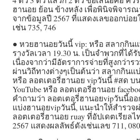
4 ตัว 3 ตัว แล้วก็ 2 ตัว ข้อเสนอคือ คว
ฮานอย ย้อน ข้างหลัง เพื่อพินิจพิจารณ
จากข้อมูลปี 2567 ที่แสดงเลขออกบ่อย
เช่น 735, 746
● หวยฮานอยวันนี้ vip: หรือ สลากกิน
รางวัลเวลา 19.30 น. เป็นจำพวกที่ได้ร
เนื่องจากว่ามีอัตราการจ่ายที่สูงกว่า
ผ่านวิถีทางต่างๆเป็นต้นว่า สลากกินแบ
หรือ ลอตเตอรี่ฮานอย vipวันนี้ #สด 
YouTube หรือ ลอตเตอรี่ฮานอย facebo
คำถามว่า ลอตเตอรี่ฮานอยvipวันนี้ออ
แบ่งฮานอยvipวันนี้, แนะนำให้สำรวจผ่
ลอตเตอรี่ฮานอย ruay ที่อัปเดตเรียลไ
2567 แสดงผลลัพธ์ดังเช่นเลข 711, 08