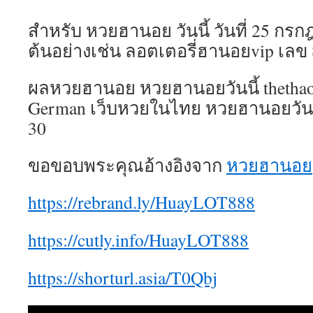
สำหรับ หวยฮานอย วันนี้ วันที่ 25 กรก
ต้นอย่างเช่น ลอตเตอรี่ฮานอยvip เลข
ผลหวยฮานอย หวยฮานอยวันนี้ thethao
German เว็บหวยในไทย หวยฮานอยวันนี
30
ขอขอบพระคุณอ้างอิงจาก
หวยฮานอย
https://rebrand.ly/HuayLOT888
https://cutly.info/HuayLOT888
https://shorturl.asia/T0Qbj