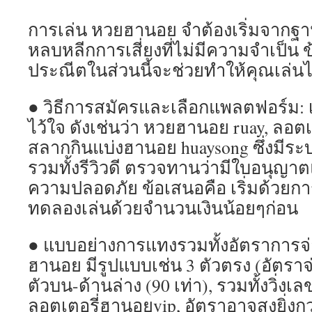
การเล่น หวยฮานอย จำต้องเริ่มจากฐานร
หลบหลีกการเสี่ยงที่ไม่มีความจำเป็น
ประณีตในส่วนนี้จะช่วยทำให้คุณเล่นไ
● วิธีการสมัครและเลือกแพลตฟอร์ม: เล
ไว้ใจ ดังเช่นว่า หวยฮานอย ruay, ลอตเ
สลากกินแบ่งฮานอย huaysong ซึ่งมีร
รวมทั้งรีวิวดี ตรวจทานว่ามีใบอนุญาตแ
ความปลอดภัย ข้อเสนอคือ เริ่มด้วยก
ทดลองเล่นด้วยจำนวนเงินน้อยๆก่อน
● แบบอย่างการแทงรวมทั้งอัตราการจ่
ฮานอย มีรูปแบบเช่น 3 ตัวตรง (อัตราจ่
ตัวบน-ด้านล่าง (90 เท่า), รวมทั้งวิ่งเล
ลอตเตอรี่ฮานอยvip, อัตราอาจสูงยิ่งกว