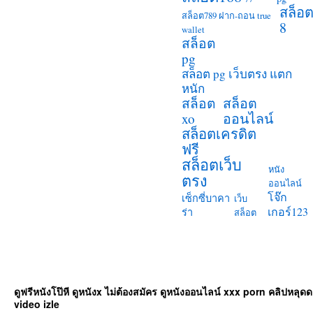
สล็อ
สล็อต789 ฝาก-ถอน true
8
wallet
สล็อต
pg
สล็อต pg เว็บตรง แตก
หนัก
สล็อต
สล็อต
ออนไลน์
xo
สล็อตเครดิต
ฟรี
สล็อตเว็บ
หนัง
ตรง
ออนไลน์
โจ๊ก
เซ็กซี่บาคา
เว็บ
เกอร์123
ร่า
สล็อต
ดูฟรีหนังโป๊หี ดูหนังx ไม่ต้องสมัคร ดูหนังออนไลน์ xxx porn คลิปหลุ
video izle