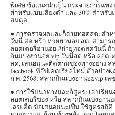
พิเศษ ข้อแนะนำเป็น กระจายการแทง เ
สำหรับแบบเสี่ยงต่ำ และ 30% สำหรับเสี่
สมดุล
● การตรวจผลและก็ถ่ายทอดสด: สำหร
วันนี้ สด หรือ หวยฮานอย สด, สามารถ
ลอตเตอรี่ฮานอย #ถ่ายทอดสดวันนี้ ถ
กินแบ่งฮานอย vip วันนี้สด หรือ ลอตเตอ
สด, เสนอแนะติดตามช่องทางอย่าง ส
facebook ที่อัปเดตเรียลไทม์ ตัวอย่างผล
ก.ค. 2568: สลากกินแบ่งฮานอยvip เลข 4
● การใช้แนวทางและก็สูตร: เล่าเรี
ลอตเตอรี่ซอง หรือ สลากกินแบ่งฮานอย 
เลขเด็ด ข้อเสนอแนะเป็น ใช้สูตรสถิติ 
หวยฮานอย ย้อน ข้างหลัง ruay โดยม