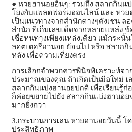
● หวยฮานอยอื่นๆ: รวมถึง สลากกินแบ่งฮ
โยงกับแพลตฟอร์มออนไลน์ และ หวยฮ
เป็นแนวทางจากสำนักต่างๆดังเช่น ล
สํานัก ที่เก็บเลขเด็ดจากหลายแหล่ง ข
เชื่อหนทางเพียงแหล่งเดียว แม้กระนั้น
ลอตเตอรี่ฮานอย ย้อนไป หรือ สลากกิ
หลัง เพื่อความเที่ยงตรง
การเลือกจำพวกควรพินิจพิเคราะห์จาก
ประมาณของคุณ ถ้าเกิดเป็นมือใหม่ เ
สลากกินแบ่งฮานอยปกติ เพื่อเรียนรู้ก่
ก็ค่อยขยายไปยัง สลากกินแบ่งฮานอยvip
มากยิ่งกว่า
3.กระบวนการเล่น หวยฮานอยวันนี้ โ
ประสิทธิภาพ