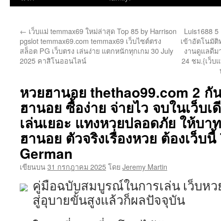
ยัง
←
เว็บแม่ temmax69 ใหม่ล่าสุด Top 85 by Harrison
Luis1688 5
เนื้อหา
pgslot temmax69.com temmax69 เว็บไซต์ตรง
เข้าอัตโนมัติ
สล็อต PG เว็บตรง เล่นง่าย แตกหนักทุกเกม 30 July
งานดูแลดีม
2025 คาสิโนออนไลน์
24 ชม.{เว็บแท
หวยฮานอย thethao99.com 2 กั
ฮานอย ซื้อง่าย จ่ายไว จบในเว็บ
เล่นเยอะ แทงหวยปลอดภัย ให้บาท
ฮานอย ตัวจริงเรื่องหวย ต้องเว็บนี
German
เขียนบน
31 กรกฎาคม 2025
โดย
Jeremy Martin
คู่มือฉบับสมบูรณ์ในการเล่น เว็
สู่อุบายขั้นสูงแล้วก็ผลปัจจุบัน