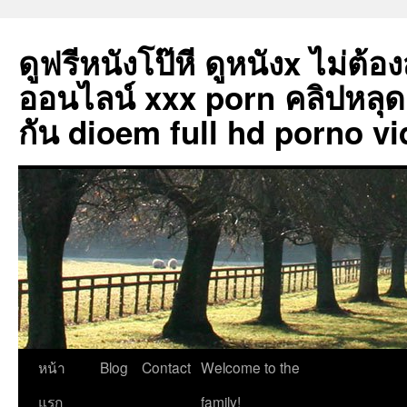
ดูฟรีหนังโป๊หี ดูหนังx ไม่ต้อ
ออนไลน์ xxx porn คลิปหลุด
กัน dioem full hd porno vi
ข้าม
หน้า
Blog
Contact
Welcome to the
ไป
แรก
family!