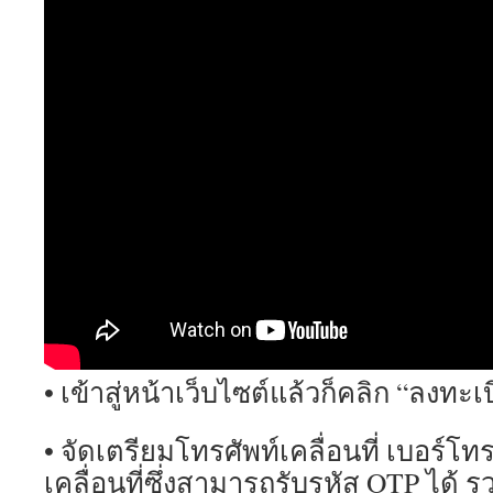
• เข้าสู่หน้าเว็บไซต์แล้วก็คลิก “ลงทะเ
• จัดเตรียมโทรศัพท์เคลื่อนที่ เบอร์โท
เคลื่อนที่ซึ่งสามารถรับรหัส OTP ได้ รว