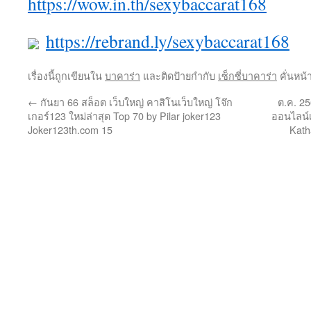
https://wow.in.th/sexybaccarat168
https://rebrand.ly/sexybaccarat168
เรื่องนี้ถูกเขียนใน
บาคาร่า
และติดป้ายกำกับ
เซ็กซี่บาคาร่า
คั่นหน้
←
กันยา 66 สล็อต เว็บใหญ่ คาสิโนเว็บใหญ่ โจ๊ก
ต.ค. 2
เกอร์123 ใหม่ล่าสุด Top 70 by Pilar joker123
ออนไลน์เ
Joker123th.com 15
Kath