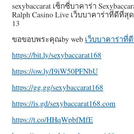
sexybaccarat เซ็กซี่บาคาร่า Sexybacca
Ralph Casino Live เว็บบาคาร่าที่ดีที่สุ
13
ขอขอบพระคุณby web
เว็บบาคาร่าที่ดีท
https://bit.ly/sexybaccarat168
https://ow.ly/I9iW50PFNbU
https://gg.gg/sexybaccarat168
https://is.gd/sexybaccarat168.com
https://t.co/HHqWpbfMfE