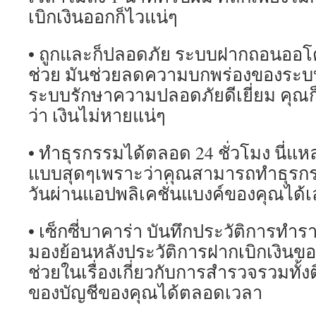
เบิกเงินออกก็ไวแน่ๆ
• ถูกและก็ปลอดภัย ระบบฝากถอนออโต
ช่วย มันช่วยลดความบกพร่องของระบบไ
ระบบรักษาความปลอดภัยดีเยี่ยม คุณก
ว่า เงินไม่หายแน่ๆ
• ทำธุรกรรมได้ตลอด 24 ชั่วโมง นี่
แบบสุดๆเพราะว่าคุณสามารถทำธุรกร
วันผ่านแอปพลิเคชั่นแบงค์ของคุณได้
• เซ็กซี่บาคาร่า บันทึกประวัติการท
มองย้อนหลังประวัติการฝากเบิกเงินของ
ช่วยในเรื่องเกี่ยวกับการสำรวจรวมทั้ง
ของบัญชีของคุณได้ตลอดเวลา