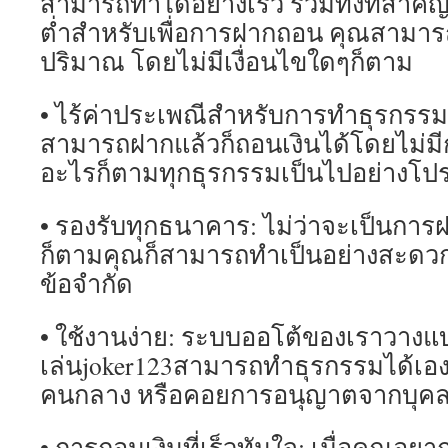
สามารถทำได้อย่างเร็ว รวมทั้งที่สำคั
ต่ำสำหรับเพื่อการฝากถอน คุณสามารถ
ปริมาณ โดยไม่มีเงื่อนไขใดๆก็ตาม
• ไร้ค่าประเพณีสำหรับการทำธุรกรร
สามารถฝากแล้วก็ถอนเงินได้โดยไม่มี
อะไรก็ตามทุกธุรกรรมเป็นไปอย่างโปร่
• รองรับทุกธนาคาร: ไม่ว่าจะเป็นการ
ก็ตามคุณก็สามารถทำเป็นอย่างสะดวกแ
ข้อจำกัด
• ใช้งานง่าย: ระบบออโต้ของเราวางแบบ
เล่นjoker123สามารถทำธุรกรรมได้เองโ
คนกลาง หรือคอยการอนุญาตจากบุค
• การถอนเงินที่เร็วทันใจ: เมื่อคุณอย