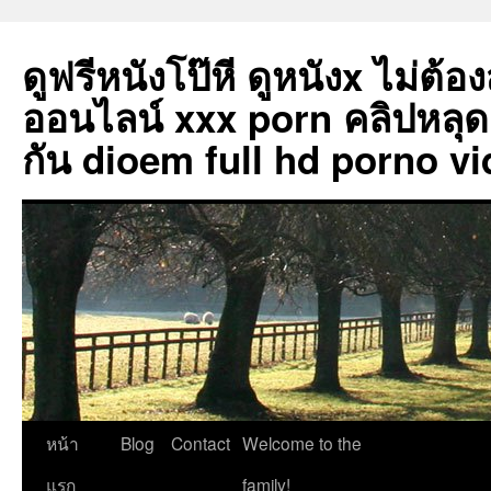
ดูฟรีหนังโป๊หี ดูหนังx ไม่ต้อ
ออนไลน์ xxx porn คลิปหลุด
กัน dioem full hd porno vi
ข้าม
หน้า
Blog
Contact
Welcome to the
ไป
แรก
family!