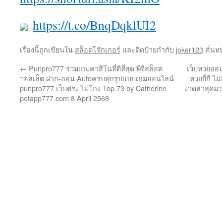
https://t.co/BnqDqklUI2
เรื่องนี้ถูกเขียนใน
สล็อตโจ๊กเกอร์
และติดป้ายกำกับ
joker123
คั่นห
←
Punpro777 รวมเกมคาสิโนที่ดีที่สุด พีจีสล็อต
เว็บหวยออน
วอลเล็ต ฝาก-ถอน Autoครบทุกรูปแบบเกมออนไลน์
หวยยี่กี ไ
punpro777 เว็บตรง ไม่โกง Top 73 by Catherine
งวดล่าสุดมา
potapp777.com 8 April 2568