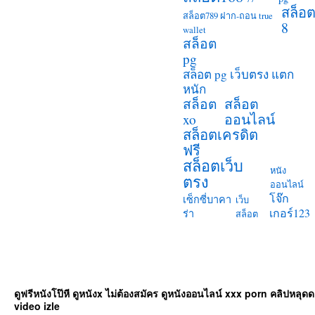
สล็อ
สล็อต789 ฝาก-ถอน true
8
wallet
สล็อต
pg
สล็อต pg เว็บตรง แตก
หนัก
สล็อต
สล็อต
ออนไลน์
xo
สล็อตเครดิต
ฟรี
สล็อตเว็บ
หนัง
ตรง
ออนไลน์
โจ๊ก
เซ็กซี่บาคา
เว็บ
เกอร์123
ร่า
สล็อต
ดูฟรีหนังโป๊หี ดูหนังx ไม่ต้องสมัคร ดูหนังออนไลน์ xxx porn คลิปหลุ
video izle