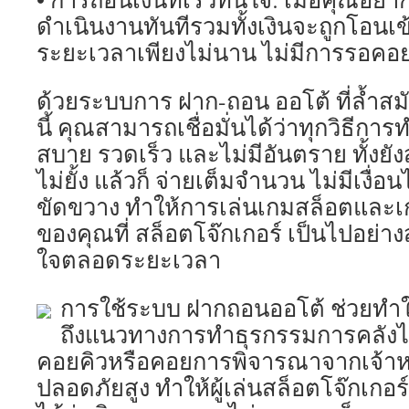
ดำเนินงานทันทีรวมทั้งเงินจะถูกโอนเ
ระยะเวลาเพียงไม่นาน ไม่มีการรอคอ
ด้วยระบบการ ฝาก-ถอน ออโต้ ที่ล้ำสมั
นี้ คุณสามารถเชื่อมั่นได้ว่าทุกวิธีก
สบาย รวดเร็ว และไม่มีอันตราย ทั้งยั
ไม่ยั้ง แล้วก็ จ่ายเต็มจำนวน ไม่มีเงื่
ขัดขวาง ทำให้การเล่นเกมสล็อตและ
ของคุณที่ สล็อตโจ๊กเกอร์ เป็นไปอย่าง
ใจตลอดระยะเวลา
การใช้ระบบ ฝากถอนออโต้ ช่วยทำให
ถึงแนวทางการทำธุรกรรมการคลังได้
คอยคิวหรือคอยการพิจารณาจากเจ้าหน้าท
ปลอดภัยสูง ทำให้ผู้เล่นสล็อตโจ๊กเกอร