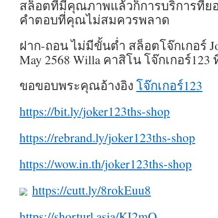
สล็อตที่มีคุณภาพแล้วก็การบริการที่ยอ
คำตอบที่คุณไม่สมควรพลาด
ฝาก-ถอน ไม่มีขั้นต่ำ สล็อตโจ๊กเกอร์ J
May 2568 Willa คาสิโน โจ๊กเกอร์123 ที่
ขอขอบพระคุณอ้างอิง
โจ๊กเกอร์123
https://bit.ly/joker123ths-shop
https://rebrand.ly/joker123ths-shop
https://wow.in.th/joker123ths-shop
https://cutt.ly/8rokEuu8
https://shorturl.asia/KI2mO