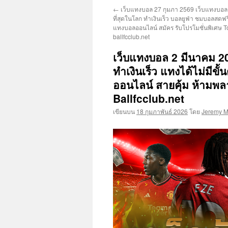
←
เว็บแทงบอล 27 กุมภา 2569 เว็บแทงบอล 
ยัง
ที่สุดในโลก ทำเงินเร็ว บอลยูฟ่า ชมบอลสดฟร
แทงบอลออนไลน์ สมัคร รับโปรโมชั่นพิเศษ T
เนื้อหา
ballfcclub.net
เว็บแทงบอล 2 มีนาคม 20
ทำเงินเร็ว แทงได้ไม่มีข
ออนไลน์ สายคุ้ม ห้ามพล
Ballfcclub.net
เขียนบน
18 กุมภาพันธ์ 2026
โดย
Jeremy M