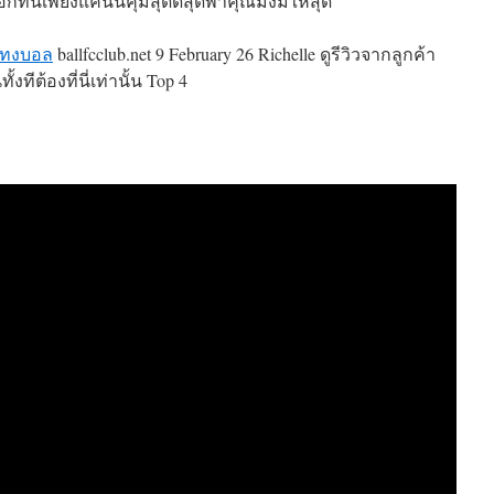
ที่นี่เพียงแค่นั้นคุ้มสุดดีสุดพาคุณมั่งมีให้สุด
ทงบอล
ballfcclub.net 9 February 26 Richelle ดูรีวิวจากลูกค้า
ีต้องที่นี่เท่านั้น Top 4