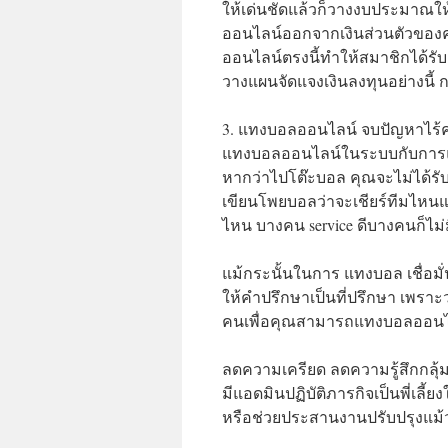
ให้เด่นชัดแล้วก็วางงบประมาณใ
ออนไลน์ออกจากเงินส่วนตัวของค
ออนไลน์ตรงนี้ทำให้สมาชิกได้รับเ
วางแผนจัดแจงเงินลงทุนอย่างนี้ 
3. แทงบอลออนไลน์ จบปัญหาไร้คน
แทงบอลออนไลน์ในระบบกับการแ
หากว่าไปโต๊ะบอล คุณจะไม่ได้รั
เขียนโพยบอลว่าจะเชียร์ทีมไหนแค่
ไหน บางคน service ดีบางคนก็ไม่มี
แม้กระนั้นในการ แทงบอล เชื่อมั
ให้คำปรึกษาเป็นที่ปรึกษา เพร
คนเพื่อคุณสามารถแทงบอลออนไลน
ลดความเครียด ลดความรู้สึกกลุ้มใ
มีแอดมินปฏิบัติภารกิจเป็นพี่เลี้ย
หรือช่วยประสานงานปรับปรุงแม้ว