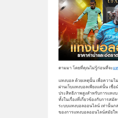
ตามมา โดยที่คุณไม่รู้ก่อนที่จะ
แ
แทงบอล ด้วยเหตุนั้น เพื่อความไม
ผ่านเว็บแทงบอลเพียงแค่นั้น เชื่อม
ประสิทธิภาพสูงสำหรับการแทงบอลอ
ทั้งในเรื่องที่เกี่ยวข้องกับการสม
ระบบแทงบอลออนไลน์ เท่านั้นกล่า
ของการแทงบอลออนไลน์สมัยใหม่ยัง