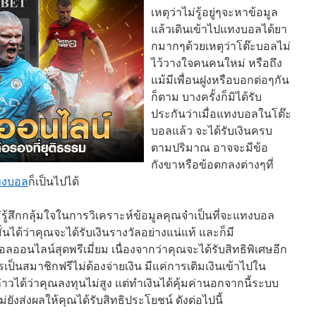
เหตุว่าไม่รู้อยู่ๆจะหาข้อมูล
แล้วเดินเข้าไปแทงบอลได้ยา
กมากๆด้วยเหตุว่าโต๊ะบอลไม่
ไว้วางใจคนคนใหม่ หรือถึง
แม้มีเพื่อนฝูงหรือบอกต่อๆกัน
ก็ตาม บางครั้งก็มิได้รับ
ประกันว่าเมื่อแทงบอลในโต๊ะ
บอลแล้ว จะได้รับเงินครบ
ตามปริมาณ อาจจะมีข้อ
กังขาหรือข้อตกลงต่างๆที่
ทงบอล
ก็เป็นไปได้
่รู้สึกกลุ้มใจในการวิเคราะห์ข้อมูลคุณจำเป็นที่จะแทงบอล
ั่นได้ว่าคุณจะได้รับเงินรางวัลอย่างแน่แท้ และก็มี
อนไลน์สุดพรีเมี่ยม เนื่องจากว่าคุณจะได้รับสิทธิพิเศษอีก
ัครเป็นสมาชิกฟรีไม่ต้องจ่ายเงิน มีแค่การเติมเงินเข้าไปใน
วได้ว่าคุณลงทุนไม่สูง แต่ทำเงินได้คุ้มค่านอกจากนี้ระบบ
ส่งผลให้คุณได้รับสิทธิประโยชน์ ดังต่อไปนี้