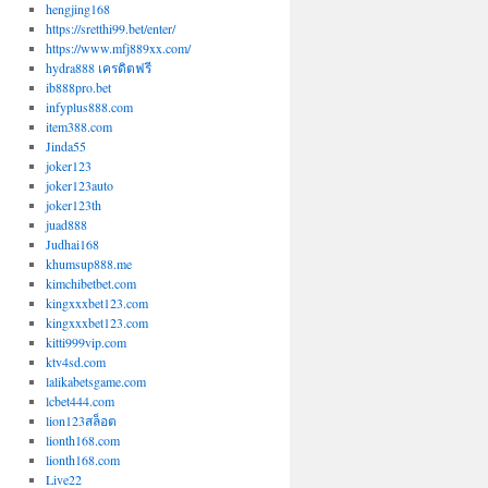
hengjing168
https://sretthi99.bet/enter/
https://www.mfj889xx.com/
hydra888 เครดิตฟรี
ib888pro.bet
infyplus888.com
item388.com
Jinda55
joker123
joker123auto
joker123th
juad888
Judhai168
khumsup888.me
kimchibetbet.com
kingxxxbet123.com
kingxxxbet123.com
kitti999vip.com
ktv4sd.com
lalikabetsgame.com
lcbet444.com
lion123สล็อต
lionth168.com
lionth168.com
Live22