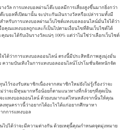
รางวัล การแทงบอลผ่านโต๊ะบอลมีการเสี่ยงสูงขึ้นมากยิ่งกว่า
โต๊ะบอลที่เปิดมานั้น จะประกันเงินรางวัลหรือเปล่ารวมทั้งมี
่สำหรับการแทงบอลผ่านเว็บไซต์แทงบอลออนไลน์มั่นใจได้ว่า
มื่อคุณแทงบอลถูกและก็เป็นไปตามเงื่อนไขที่ดินเว็บไซต์ได้
คุณจะได้รับเงินรางวัลแน่ๆ 100% แต่ว่าไม่ใช่ว่าเลือกเว็บไซต์
อมใจได้ว่าการแทงบอลออนไลน์ ตรงนี้มีประสิทธิภาพสูงมุ่งมั่น
ย ความบันเทิงในการแทงบอลออนไลน์โปรโมชั่นจัดหนักจัด
นไว้รองรับสมาชิกเนื่องจากสมาชิกใหม่ยังไม่รู้เรื่องว่าจะ
ม่ว่าจะมีทุนมากหรือน้อยก็ตามแนวทางที่กล้วยๆที่สุดเป็น
ว่าจะแทงบอลออนไลน์ ด้วยงบมากแค่ไหนหลังจากนั้นให้คุณ
งทุนคราวนี้ว่าอยากได้อะไรได้แก่อยากศึกษาหา
จากการแทงบอล
ป็นไปได้ว่าจะมีความต่างกัน ด้วยเหตุนี้คุณกำหนดจุดมุ่งหมาย