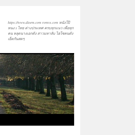
https://www.dioem.com romvs.com หนังโป๊
หนง x ไทย ต่างประเทศ ครบทุกแนว เพื่อทุก
คน หลุดนางเอกดัง สาวมหาลับ ไฮโซคนดัง
เย็ดกันสดๆ