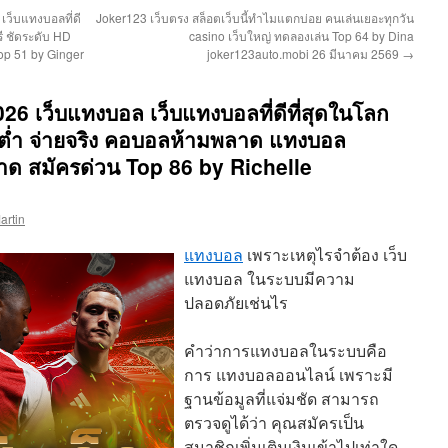
เว็บแทงบอลที่ดี
Joker123 เว็บตรง สล็อตเว็บนี้ทำไมแตกบ่อย คนเล่นเยอะทุกวัน
ี ชัดระดับ HD
casino เว็บใหญ่ ทดลองเล่น Top 64 by Dina
op 51 by Ginger
joker123auto.mobi 26 มีนาคม 2569
→
26 เว็บแทงบอล เว็บแทงบอลที่ดีที่สุดในโลก
ั้นต่ำ จ่ายจริง คอบอลห้ามพลาด แทงบอล
าด สมัครด่วน Top 86 by Richelle
artin
แทงบอล
เพราะเหตุไรจำต้อง เว็บ
แทงบอล ในระบบมีความ
ปลอดภัยเช่นไร
คำว่าการแทงบอลในระบบคือ
การ แทงบอลออนไลน์ เพราะมี
ฐานข้อมูลที่แจ่มชัด สามารถ
ตรวจดูได้ว่า คุณสมัครเป็น
สมาชิกเพิ่มเติมเงินเข้าไปเท่าใด