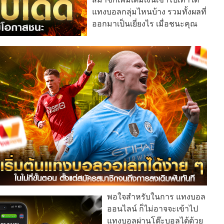
แทงบอลกลุ่มไหนบ้าง รวมทั้งผลที่
ออกมาเป็นเยี่ยงไร เมื่อชนะคุณ
พอใจสำหรับในการ แทงบอล
ออนไลน์ ก็ไม่อาจจะเข้าไป
แทงบอลผ่านโต๊ะบอลได้ด้วย