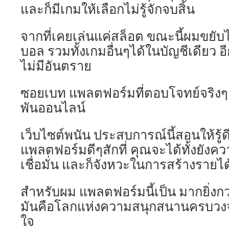
และก็มีเกมให้เลือกไม่รู้จักจบสิ้น
จากที่เคยเล่นแค่สล็อต ขณะนี้ผมขยับ
บอล รวมทั้งเกมอื่นๆได้ในบัญชีเดียว อีก
ไม่มีอันตราย
ซอยเบท แพลตฟอร์มที่ตอบโจทย์จริงๆ
พันออนไลน์
เว็บไซต์พนัน ประสบการณ์นี้สอนให้รู้ด
แพลตฟอร์มดีๆสักที่ คุณจะได้ทั้งยัง
เชื่อมั่น และก็จังหวะในการสร้างรายได
สำหรับผม แพลตฟอร์มนี้เป็น มากยิ่งกว่
มันคือโลกแห่งความสนุกสนานครบวงจร 
ใจ