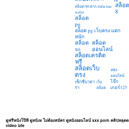
สล็อ
สล็อต789 ฝาก-ถอน true
8
wallet
สล็อต
pg
สล็อต pg เว็บตรง แตก
หนัก
สล็อต
สล็อต
ออนไลน์
xo
สล็อตเครดิต
ฟรี
สล็อตเว็บ
หนัง
ตรง
ออนไลน์
โจ๊ก
เซ็กซี่บาคา
เว็บ
เกอร์123
ร่า
สล็อต
ดูฟรีหนังโป๊หี ดูหนังx ไม่ต้องสมัคร ดูหนังออนไลน์ xxx porn คลิปหลุ
video izle