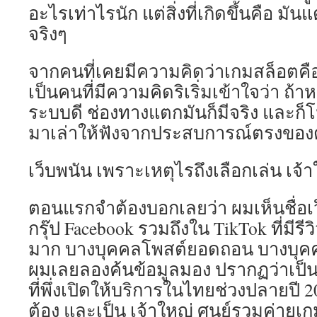
อะไรเท่าไรนัก แต่สิ่งที่เกิดขึ้นคือ มัน
จริงๆ
จากคนที่เคยมีความคิดว่าเกมสล็อตคื
เป็นคนที่มีความคิดริเริ่มเข้าใจว่า ถ้า
ระบบดี ช่องทางแตกมันก็มีจริง และก็โน
มาเล่าให้ฟังจากประสบการณ์ตรงของต
เว็บพนัน เพราะเหตุไรถึงเลือกเล่น เจ้
ตอนแรกจำต้องบอกเลยว่า ผมเห็นชื่อเว
กรุ๊ป Facebook รวมถึงใน TikTok ที่มีรี
มาก บางบุคคลโพสต์ยอดถอน บางบุค
ผมเลยลองค้นข้อมูลมอง ปรากฏว่าเป็
ที่พึ่งเปิดให้บริการในไทยช่วงปลายปี 
ต้อง และเป็น เจ้าใหญ่ ศูนย์รวมค่ายเก