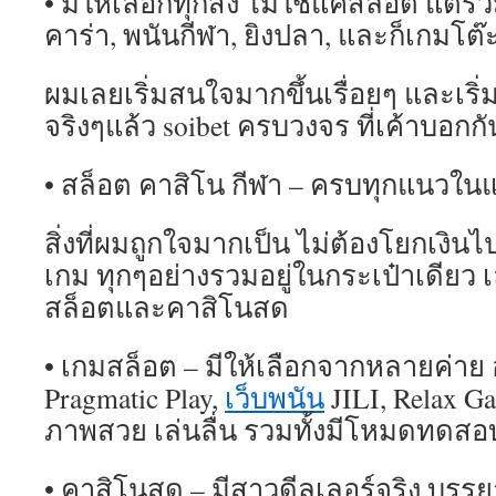
• มีให้เลือกทุกสิ่ง ไม่ใช่แค่สล็อต แต่
คาร่า, พนันกีฬา, ยิงปลา, และก็เกมโต
ผมเลยเริ่มสนใจมากขึ้นเรื่อยๆ และเริ
จริงๆแล้ว soibet ครบวงจร ที่เค้าบอกก
• สล็อต คาสิโน กีฬา – ครบทุกแนวใน
สิ่งที่ผมถูกใจมากเป็น ไม่ต้องโยกเงิน
เกม ทุกๆอย่างรวมอยู่ในกระเป๋าเดียว เ
สล็อตและคาสิโนสด
• เกมสล็อต – มีให้เลือกจากหลายค่าย อ
Pragmatic Play,
เว็บพนัน
JILI, Relax G
ภาพสวย เล่นลื่น รวมทั้งมีโหมดทดสอบ
• คาสิโนสด – มีสาวดีลเลอร์จริง บรรย