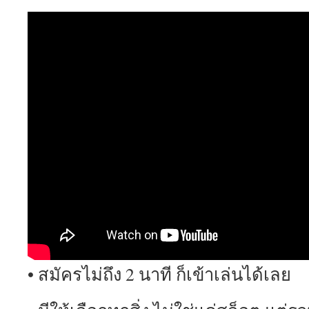
• สมัครไม่ถึง 2 นาที ก็เข้าเล่นได้เลย