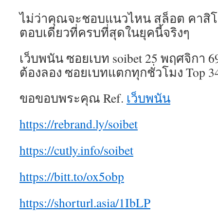
ไม่ว่าคุณจะชอบแนวไหน สล็อต คาสิโน ห
ตอบเดียวที่ครบที่สุดในยุคนี้จริงๆ
เว็บพนัน ซอยเบท soibet 25 พฤศจิกา 6
ต้องลอง ซอยเบทแตกทุกชั่วโมง Top 3
ขอขอบพระคุณ Ref.
เว็บพนัน
https://rebrand.ly/soibet
https://cutly.info/soibet
https://bitt.to/ox5obp
https://shorturl.asia/1IbLP