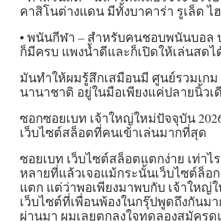
คาสิโนต่างแดน มีทั้งบาคาร่า รูเล็ต ไ
• พนันกีฬา – สำหรับคนชอบพนันบอล บา
ก็มีครบ แพงน้ำดีและก็เปิดให้เล่นสด
มันทำให้ผมรู้สึกเสมือนมี ศูนย์รวมเกม
นานาชาติ อยู่ในมือเพียงแค่ปลายนิ้วเด
ซอกซอยเบท เจ้าใหญ่ใหม่ปัจจุบัน 202
เว็บไซต์สล็อตที่คนเข้าเล่นมากที่สุด
ซอยเบท เว็บไซต์สล็อตแตกง่าย เท่าไร
หลายที่แล้วเจอแม้กระนั้นเว็บไซต์ล็อกย
แตก แต่ว่าพอเพียงมาพบกับ เจ้าใหญ่ให
เว็บไซต์ที่เพื่อนพ้องในกรุ๊ปพูดถึงกัน
ผ่านมา ผมเลยตกลงใจทดลองสมัครดู