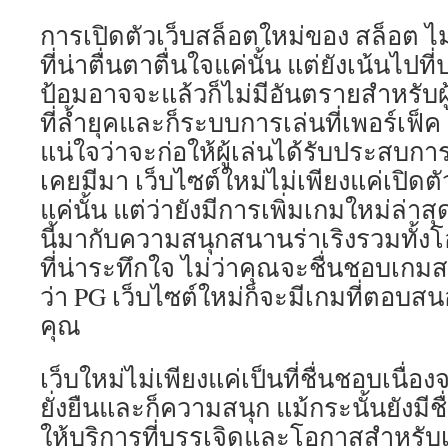
เกม
การเปิดตัวเว็บสล็อตใหม่ของ สล็อต ไม
สล็อ
ออนไ
ที่น่าตื่นตาตื่นใจแค่นั้น แต่ยังเน้นไ
แบบ
ป้อมอาจจะแล้วก็ไม่มีอันตรายสำหรับผู
ครบ
วงจร
ที่ล้ำยุคและก็ระบบการเล่นที่เพอร์เฟ็ค
โดย
แน่ใจว่าจะก่อให้ผู้เล่นได้รับประสบการณ์
เน้น
ไป
เคยมีมา เว็บไซต์ใหม่ไม่เพียงแค่เปิด
ที่
แค่นั้น แต่ว่ายังมีการเพิ่มเกมใหม่ล่าสุ
การ
ให้
นี้มากับความสนุกสนานร่าเริงรวมทั
บริก
ที่น่าระทึกใจ ไม่ว่าคุณจะชื่นชอบเ
ที่
ว่า PG เว็บไซต์ใหม่ก็จะมีเกมที่ตอบ
สะด
สบา
คุณ
สำหร
ผู้
เล่น
เว็บใหม่ไม่เพียงแค่เป็นที่ชื่นชอบเนื่
ที่
ยั่งยืนและก็ความสนุก แม้กระนั้นยังมีช
อยา
ให้บริการที่บรรเจิดและโอกาสสำหรับเ
เล่น