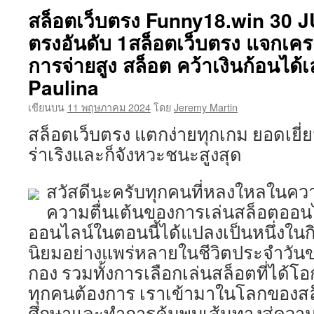
จะ}
สล็อตเว็บตรง Funny18.win 30 JU
มา
ตรงอันดับ 1สล็อตเว็บตรง แจกเครด
พูด
ถึง
การจ่ายสูง สล็อต คว้าเงินก้อนได้
เว็บไ
ที่
Paulina
กำลั
เขียนบน
11 พฤษภาคม 2024
โดย
Jeremy Martin
เป็น
ที่
สล็อตเว็บตรง แตกง่ายทุกเกม ยอดเย
นิยม
ร่าเริงและก็จังหวะชนะสูงสุด
ใน
แวด
เกม
สวัสดีนะครับทุกคนที่หลงใหลในคว
สล็อ
ออนไ
ความตื่นเต้นของการเล่นสล็อตออน
ซึ่ง
ออนไลน์ในตอนนี้ได้แปลงเป็นหนึ่งในก
ก็
นิยมอย่างแพร่หลายในชีวิตประจำวั
คือ
srett
กอง รวมทั้งการเลือกเล่นสล็อตที่ได้โอก
ซึ่ง
ทุกคนต้องการ เราเข้ามาในโลกของสล็อต
เป็น
เว็บ
ศึกษาและทำการค้นพบเส้นทางสู่ควา