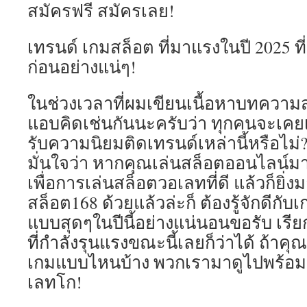
สมัครฟรี สมัครเลย!
เทรนด์ เกมสล็อต ที่มาแรงในปี 2025 ท
ก่อนอย่างแน่ๆ!
ในช่วงเวลาที่ผมเขียนเนื้อหาบทความ
แอบคิดเช่นกันนะครับว่า ทุกคนจะเคย
รับความนิยมติดเทรนด์เหล่านี้หรือไม่
มั่นใจว่า หากคุณเล่นสล็อตออนไลน์ม
เพื่อการเล่นสล็อตวอเลทที่ดี แล้วก็ยิ่
สล็อต168 ด้วยแล้วล่ะก็ ต้องรู้จักดีกับ
แบบสุดๆในปีนี้อย่างแน่นอนขอรับ เรีย
ที่กำลังรุนแรงขณะนี้เลยก็ว่าได้ ถ้าค
เกมแบบไหนบ้าง พวกเรามาดูไปพร้อมเ
เลทโก!