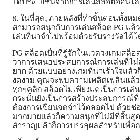
ได้ประโยชน์จากการเล่นสล็อตออนไลน์
มาก
ขึ้น
และ
8. ในที่สุด, ภายหลังที่ทำขั้นตอนทั้งห
ทำให
สามารถสนุกกับการเล่นสล็อต PG แล้
คุณ
ตัดสิ
เล่นที่น่าจำไปพร้อมด้วยรับรางวัลได้โ
ใจ
ได้
PG สล็อตเป็นที่รู้จักในแวดวงเกมสล็
ง่าย
มาก
ว่าการเสนอประสบการณ์การเล่นที่ไม่ส
ยิ่ง
ยาก ด้วยแบบอย่างเกมที่น่าเร้าใจแล้ว
ขึ้น
ว่า
งดงาม คุณจะพบความเพลิดเพลินแล้ว
จะ
ทุกๆคลิก สล็อตไม่เพียงแค่เป็นการเล่
เลือก
เล่น
กระนั้นยังเป็นการสร้างประสบการณ์ที่
สล็อ
ต้องการเขียนจดจำไว้ตลอดไป ด้วยช่
กับ
มากมายแล้วก็ความสนุกที่ไม่มีที่สิ้น
เว็บไ
นี้
สำราญแล้วก็การบรรลุผลสำหรับเพื่อก
ไหม
Sret
เว็บไ