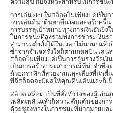
ความสุข กับจังหวะสำหรับในการชนะที่ย
นี้
เป็น
การเล่น slot ในสล็อตไม่เพียงแค่เป็
คุณ
ของ
การเล่นที่น่าตื่นตาตื่นใจและครึกครื้น แ
ภาพ
การบรรลุเป้าหมายทางการเงินอันยิ่งใ
กราฟ
ที่
ในการชนะที่สูงรวมทั้งการชำระเงินรางว
งดงา
สามารถมั่งคั่งได้ในเวลาไม่นานๆแล้วก
ชัด
ซ้ำจากจำเจครั้งใดก็ตามกดสปิน เล่น
รวม
ทั้ง
สล็อตไม่เพียงแค่เป็นการลุ้นรางวัลเงินส
ระบ
เป็นการสร้างประสบการณ์ที่น่าจำที่จ
ที่
มี
ด้วยกราฟิกที่สวยงามและเสียงที่น่าตื่
ควา
พีจีสล็อตจะมีผลให้คุณตื่นเต้นและก็เป็
เถียร
สูง
ทำให
สล็อต สล็อต เป็นที่ตั้งหัวใจของผู้เล่นส
การ
เพลิดเพลินแล้วก็ความตื่นเต้นของกา
เล่น
เกม
ด้วยช่องทางในการชนะที่มากมายแล
สล็อ