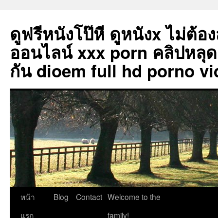
ดูฟรีหนังโป๊หี ดูหนังx ไม่ต้อ
ออนไลน์ xxx porn คลิปหลุด
กัน dioem full hd porno vi
ข้าม
หน้า
Blog
Contact
Welcome to the
ไป
แรก
family!