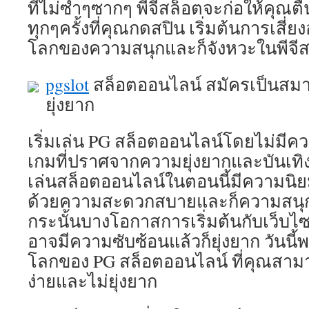
ที่ไม่ซ้ำๆซากๆ พีจีสล็อตจะก่อให้คุณตื
บน
โทรศ
ทุกๆครั้งที่คุณกดสปิน เริ่มต้นการเสี
มือ
โลกของความสนุกและก็จังหวะในพีจีสล็
ถือ
เป็น
ไป
pgslot
สล็อตออนไลน์ สมัครเป็นสมาชิ
อย่าง
ยุ่งยาก
สบา
ไม่มี
สะดุ
เริ่มเล่น PG สล็อตออนไลน์โดยไม่มีคว
ดัง
เกมที่ปราศจากความยุ่งยากและบันเทิ
การ
เล่น
เล่นสล็อตออนไลน์ในตอนนี้มีความน
บน
ด้วยความสะดวกสบายและก็ความสนุกที่ไม
คอมพ
ซึ่ง
กระนั้นบางโอกาสการเริ่มต้นกับเว็บ
เป็น
อาจมีความซับซ้อนแล้วก็ยุ่งยาก วันนี
สิ่ง
ที่
โลกของ PG สล็อตออนไลน์ ที่คุณสามา
ผู้
ง่ายและไม่ยุ่งยาก
เล่น
คน