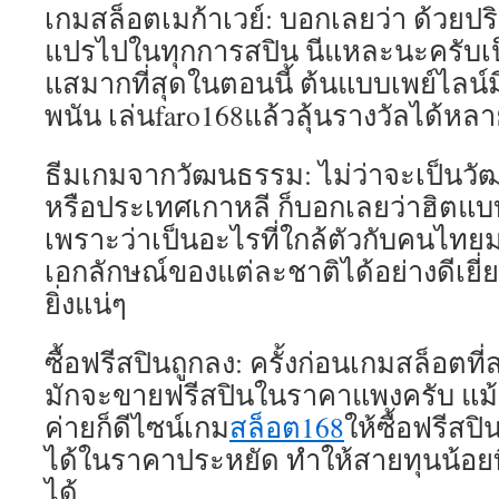
เกมสล็อตเมก้าเวย์: บอกเลยว่า ด้วยปร
แปรไปในทุกการสปิน นีแหละนะครับเป
แสมากที่สุดในตอนนี้ ต้นแบบเพย์ไลน์มี
พนัน เล่นfaro168แล้วลุ้นรางวัลได้ห
ธีมเกมจากวัฒนธรรม: ไม่ว่าจะเป็นวัฒ
หรือประเทศเกาหลี ก็บอกเลยว่าฮิตแบ
เพราะว่าเป็นอะไรที่ใกล้ตัวกับคนไทย
เอกลักษณ์ของแต่ละชาติได้อย่างดีเยี่
ยิ่งแน่ๆ
ซื้อฟรีสปินถูกลง: ครั้งก่อนเกมสล็อตที
มักจะขายฟรีสปินในราคาแพงครับ แม้กร
ค่ายก็ดีไซน์เกม
สล็อต168
ให้ซื้อฟรีสปิ
ได้ในราคาประหยัด ทำให้สายทุนน้อยที
ได้