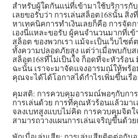
สำหรับผู้ใดกันแน่ที่เข้ามาใช้บริการกั
เลยขอรับว่า การเล่นสล็อต168นั้น สิ่งท
หาเทคนิคการทำเงินเลยก็คือ การจัด
เองนี่แหละขอรับ ผู้คนจำนวนมากที่เข้
สล็อต ของพวกเรา แม้จะเป็นเว็บไซต์
ทั้งความปลอดภัยสูง แต่ว่าเมื่อพบกั
สล็อต168ที่ไม่เป็นใจ ก็อดที่จะหัวร้อน
ฉะนั้น เราจะมาจัดแจงอารมณ์ให้พร้อมก่
คุณจะได้ได้โอกาสได้กำไรเพิ่มขึ้นเรื่อ
คุมสติ: การควบคุมอารมณ์พอๆกับกา
การเล่นด้วย การที่คุณหัวร้อนแล้วมา
จลงเบทสูงแบบไม่คิด การควบคุมจิตใจ
สามารถวางแผนการเล่นเจริญขึ้นด้วยเ
พักเมื่อเล่นเสีย: การเล่นเสียติดต่อกัน