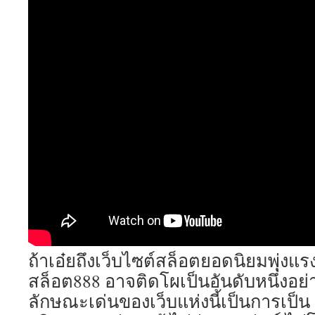
ถ้าเอ๋ยถึงเว็บไซต์สล็อตยอดนิยมพุ่งแรงที
สล็อต888 อาจติดโผเป็นอันดับหนึ่งอย่
ลักษณะเด่นของเว็บแห่งนี้เป็นการเป็น ส