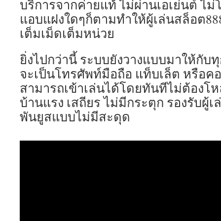
บริการจากค่ายแท้ ไม่ผ่านเอเย่นต์ ไม
แอบแฝงใดๆก็ตามทำให้ผู้เล่นสล็อต8
เต็มเม็ดเต็มหน่วย
ยิ่งไปกว่านี้ ระบบยังวางแบบมาให้กับทุ
จะเป็นโทรศัพท์มือถือ แท็บเล็ต หรือคอ
สามารถเข้าเล่นได้โดยทันทีไม่ต้อง
บ้านแรง เสถียร ไม่มีกระตุก รองรับผู้
พันยูสแบบไม่มีสะดุด