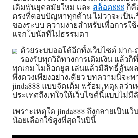
เดิมพันยุคสมัยใหม่ และ
สล็อต888
ก็คื
ตรงที่ตอบปัญหาทุกด้าน ไม่ว่าจะเป็น
ของระบบ ความง่ายสำหรับเพื่อการใช้
แจกโบนัสที่ไม่ธรรมดา
ด้วยระบบออโต้อีกทั้งเว็บไซต์ ฝาก-ถ
รองรับทุกวิถีทางการเติมเงิน แล้วก็
ทุกเกม ไม่ล็อกยูส เล่นแล้วมีสิทธิ์ลุ้
พึ่งดวงเพียงอย่างเดียว บทความนี้จะพา
jinda888 แบบจัดเต็ม พร้อมเหตุผลว่าเพ
ประเทศถึงเทใจให้เว็บไซต์นี้แบบไม่มีล
เพราะเหตุใด jinda888 ถึงกลายเป็นเว็บ
น้อยเลือกใช้สูงที่สุดในปีนี้