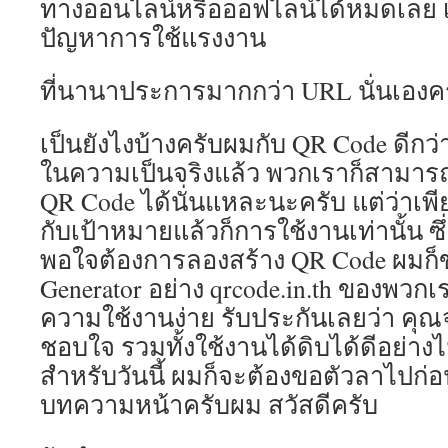
ทางออนไลน์หรือออฟไลน์ได้หมดเลย เ
ตรง
มี
ปัญหาการใช้แรงงาน
เกม
สล็อ
ให้
ที่นานาประการมากกว่า URL นั่นเองค
เลือก
เล่น
เป็นยังไงบ้างครับผมกับ QR Code ดีกว
สูง
ที่สุด
ในความเป็นจริงแล้ว พวกเราก็สามารถใ
srett
QR Code ได้นั่นแหละนะครับ แต่ว่าเพี
เป็น
เว็บ
กับเป้าหมายแล้วก็การใช้งานเท่านั้น ซึ
ที่
พอใจต้องการลองสร้าง QR Code ผมก
ให้
Generator อย่าง qrcode.in.th ของพวกเ
บริก
เกม
ความใช้งานง่าย รับประกันเลยว่า คุณ
สล็อ
ชอบใจ รวมทั้งใช้งานได้ดิบได้ดีอย่าง
ออนไ
แบบ
สำหรับวันนี้ ผมก็จะต้องขอตัวลาไปก่
ครบ
บทความหน้าครับผม สวัสดีครับ
วงจร
โดย
เน้น