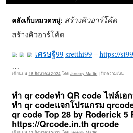
ยัง
สร้างคิวอาร์โค้ด
คลังเก็บหมวดหมู่:
เนื้อหา
สร้างคิวอาร์โค้ด
เศรษฐี99
sretthi99
–
https://st99
…
บน
เขียนบน
16 สิงหาคม 2024
โดย
Jeremy Martin
|
ปิดความเห็น
ะ|
ต้อง
จะ}
ทำ qr codeทำ QR code ไฟล์เอก
มา
ทำ qr codeแจกโปรแกรม qrcode ร
พูด
ถึง
qr code Top 28 by Roderick 5
เว็บไ
ที่
https://Qrcode.in.th qrcode
กำลั
เขียนบน
13 สิงหาคม 2023
โดย
Jeremy Martin
เป็น