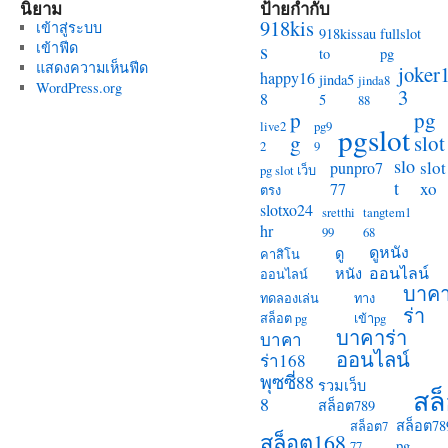
นิยาม
ป้ายกำกับ
สล็อ
918kis
เข้าสู่ระบบ
บน
918kissau
fullslot
s
เข้าฟีด
srett
to
pg
แสดงความเห็นฟีด
ได้
joker
happy16
jinda5
jinda8
WordPress.org
อย่าง
3
8
5
88
ไม่มี
p
pg
live2
pg9
ปัญห
pgslot
g
slot
2
9
และ
slo
slot
punpro7
การ
pg slot เว็บ
t
xo
77
ออก
ตรง
slotxo24
เว็บ
sretthi
tangtem1
ยัง
hr
99
68
เป็น
ดูหนัง
ดู
คาสิโน
มิตร
ออนไลน์
หนัง
ออนไลน์
กับ
บาค
ทดลองเล่น
ทาง
ผู้
ร่า
สล็อต pg
เข้าpg
ใช้
บาคาร่า
บาคา
งาน
ออนไลน์
ร่า168
ทำให
พุซซี่88
รวมเว็บ
ท่าน
สล
8
สล็อต789
สาม
สล็อต78
สล็อต7
นำท
สล็อต168
pg
77