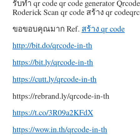
รับทำ qr code qr code generator Qrcode
ไป
Roderick Scan qr code สร้าง qr codeqrc
ที่
การ
ให้
ขอขอบคุณมาก Ref.
สร้าง qr code
บริก
ที่
สะด
http://bit.do/qrcode-in-th
สบา
สำหร
https://bit.ly/qrcode-in-th
ผู้
เล่น
ที่
https://cutt.ly/qrcode-in-th
อยา
เล่น
สล็อ
https://rebrand.ly/qrcode-in-th
บน
โทรศ
https://t.co/3R09a2KFdX
มือ
ถือ
ไม่
https://wow.in.th/qrcode-in-th
ว่า
คุณ