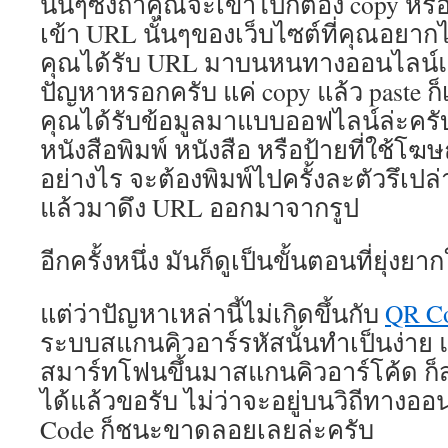
นั้นๆซึ่งถ้าคุณจะเข้าไปก็ต้อง copy หรื
ไม่มี
เข้า URL นั้นๆของเว็บไซต์ที่คุณอยากได้
สะดุ
ดัง
คุณได้รับ URL มาบนหนทางออนไลน์แล้
การ
ปัญหาหรอกครับ แค่ copy แล้ว paste ก็เ
เล่น
คุณได้รับข้อมูลมาแบบออฟไลน์ล่ะครั
บน
คอมพ
หนังสือพิมพ์ หนังสือ หรือป้ายที่ใช้
ซึ่ง
อย่างไร จะต้องพิมพ์ไปครั้งละตัวรึเปล่า
เป็น
สิ่ง
แล้วมาดึง URL ออกมาจากรูป
ที่
ผู้
อีกครั้งหนึ่ง มันก็ดูเป็นขั้นตอนที่ยุ่งย
เล่น
คน
จำน
แต่ว่าปัญหาเหล่านี้ไม่เกิดขึ้นกับ
QR C
ไม่
น้อย
ระบบสแกนคิวอาร์รหัสนั้นทำเป็นง่าย 
ตาม
สมาร์ทโฟนขึ้นมาสแกนคิวอาร์โค้ด ก็ส
หา
ได้แล้วขอรับ ไม่ว่าจะอยู่บนวิถีทางอ
ยิ่ง
กว่า
Code ก็ชนะขาดลอยเลยล่ะครับ
นั้น