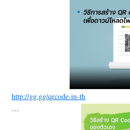
อุ
ปก
รณ์
อื่นๆ
สิ่ง
ที่
ทำให
เว็บไ
แห่ง
นี้
โดด
เด่น
จาก
เว็บไ
สล็อ
อื่นๆ
http://gg.gg/qrcode-in-th
เป็น
ประส
…
ของ
เกม
ที่
ถูก