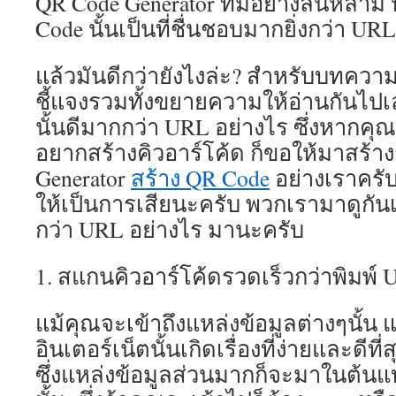
QR Code Generator ที่มีอย่างล้นหลาม
งดงา
ชัด
Code นั้นเป็นที่ชื่นชอบมากยิ่งกว่า UR
รวม
ทั้ง
แล้วมันดีกว่ายังไงล่ะ? สำหรับบทควา
ระบ
ที่
ชี้แจงรวมทั้งขยายความให้อ่านกันไปเ
มี
นั้นดีมากกว่า URL อย่างไร ซึ่งหากค
ควา
เถียร
อยากสร้างคิวอาร์โค้ด ก็ขอให้มาสร้า
สูง
Generator
สร้าง QR Code
อย่างเราครับ
ทำให
การ
ให้เป็นการเสียนะครับ พวกเรามาดูกันเ
เล่น
กว่า URL อย่างไร มานะครับ
เกม
สล็อ
บน
1. สแกนคิวอาร์โค้ดรวดเร็วกว่าพิมพ์ 
โทรศ
มือ
แม้คุณจะเข้าถึงแหล่งข้อมูลต่างๆนั้น แ
ถือ
เป็น
อินเตอร์เน็ตนั้นเกิดเรื่องที่ง่ายและดีท
ไป
ซึ่งแหล่งข้อมูลส่วนมากก็จะมาในต้น
อย่าง
สบา