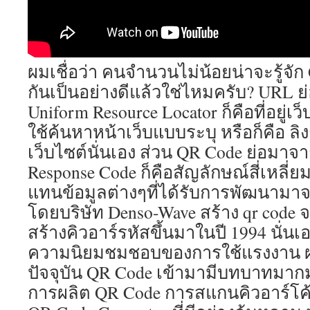
เคลื่อ
ไม่
ว่า
จะ
เป็น
ผมเชื่อว่า คนจำนวนไม่น้อยน่าจะรู้จั
ระบ
กันเป็นอย่างดีแล้วใช่ไหมครับ? URL 
iOS
หรือ
Uniform Resource Locator ก็คือที่อยู่เ
Andr
ใช้ค้นหาหน้าเว็บแบบระบุ หรือก็คือ ลิ
โดย
จุด
เว็บไซต์นั่นเอง ส่วน QR Code ย่อมาจ
แข็ง
Response Code ก็คือสัญลักษณ์สี่เหลี่ยม
ของ
เว็บ
แทนข้อมูลต่างๆที่ได้รับการพัฒนามาจา
แห่ง
โดยบริษัท Denso-Wave สร้าง qr code จา
นี้
สร้างคิวอาร์รหัสขึ้นมาในปี 1994 นั่นเอ
เป็น
คุณ
ความนิยมชมชอบของการใช้แรงงาน ผ
ของ
ปัจจุบัน QR Code เข้ามามีบทบาทมาก
ภาพ
กราฟ
การผลิต QR Code การสแกนคิวอาร์โค้
ที่