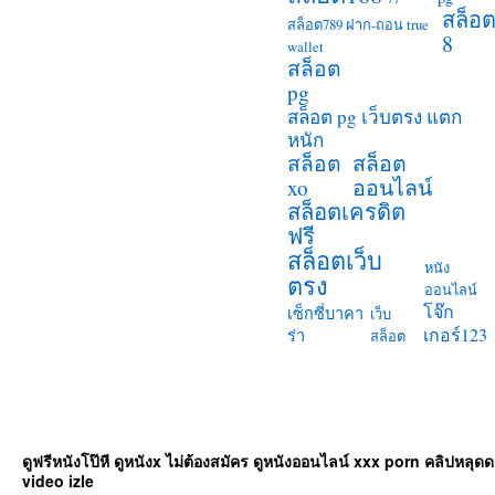
และ
สล็อ
ค้นห
สล็อต789 ฝาก-ถอน true
8
เกม
wallet
สล็อต
ที่
pg
อยา
ได้
สล็อต pg เว็บตรง แตก
อย่าง
หนัก
ง่าย
สล็อต
สล็อต
4.
ออนไลน์
xo
โปร
สล็อตเครดิต
โม
ฟรี
ชั่น
สล็อตเว็บ
เครด
หนัง
ตรง
ฟรี:
ออนไลน์
โจ๊ก
สำหร
เซ็กซี่บาคา
เว็บ
คน
เกอร์123
ร่า
สล็อต
ที่
ลง
ทะเบ
สมัค
สมาช
ดูฟรีหนังโป๊หี ดูหนังx ไม่ต้องสมัคร ดูหนังออนไลน์ xxx porn คลิปหลุ
ใหม่
video izle
คุณ