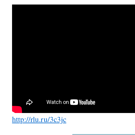
จะ
อยู่
ที่
แหน่
งใด
ก็
สาม
เข้า
เล่น
เศรษ
ทุก
ที่
ทุก
เวลา
เพียง
แค่
มี
อินเท
ไม่
ต้อง
http://rlu.ru/3c3jc
พึ่ง
คอมพ
หรือ