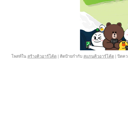
ปรับป
ให้
เหมา
สม
กับ
การ
เล่น
สล็อ
เศรษ
มือ
โพสท์ใน
สร้างคิวอาร์โค้ด
|
ติดป้ายกำกับ
สแกนคิวอาร์โค้ด
|
ปิดคว
ถือ
โดย
เฉพา
อย่าง
ยิ่ง
คุณ
จะ
ได้
พบ
กับ
ภาพ
กราฟ