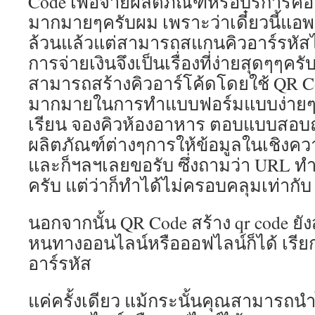
Code เพื่อจ่ายผลิตภัณฑ์หรือบริการคื
ง่าย
มากมายๆครับผม เพราะว่าเดี๋ยวนี้แอพ
มาก
ยิ่ง
ล้วนแล้วแต่สามารถสแกนคิวอาร์รหัสได
ขึ้น
การจ่ายเงินจึงเป็นเรื่องที่ง่ายสุดๆๆคร
ว่า
จะ
สามารถสร้างคิวอาร์โค้ดโดยใช้ QR Code
เลือก
มากมายในการทำแบบฟอร์มแบบง่ายๆเ
เล่น
เรียน จองคิวห้องอาหาร ตอบแบบสอ
สล็อ
กับ
ผลิตภัณฑ์ต่างๆการให้ข้อมูลในเชิงควา
เว็บไ
และก็ฯลฯเลยขอรับ ซึ่งถามว่า URL ทำ
นี้
ไหม
ครับ แต่ว่าก็ทำได้ไม่ครอบคลุมเท่ากับ
Sret
เว็บไ
นอกจากนั้น QR Code สร้าง qr code ย
สล็อ
ออนไ
หนทางออนไลน์หรือออฟไลน์ก็ได้ เรียก
ยอด
อาร์รหัส
ฮิต
ที่
ปี
แค่ครั้งเดียว แม้กระนั้นคุณสามารถน
เว็บ