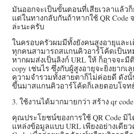
นี้
มันออกจะเป็นขั้นตอนที่เสียเวลาแล้วก
จะ
แต่ในทางกลับกันถ้าหากใช้ QR Code จะเ
ช่วย
ให้
ล่ะนะครับ
คุณ
มี
ในครอบครัวผมมีทั้งยังคนสูงอายุและเด
ควา
รู้
ทุกคนสามารถสแกนคิวอาร์โค้ดเป็นหมด
ควา
หากผมส่งเป็นลิงก์ URL ให้ ก็อาจจะมีต
สาม
เกี่ยว
copy เช่นไร ซึ่งกับผู้สูงอายุจะยิ่งยากเ
กับ
ความจำรวมทั้งสายตาก็ไม่ค่อยดี ดังน
srett
เพิ่ม
ขึ้นมาสแกนคิวอาร์โค้ดก็เลยตอบโจท
มาก
ขึ้น
3. ใช้งานได้มากมายกว่า สร้าง qr code
และ
ทำให
คุณ
คุณประโยชน์ของการใช้ QR Code มิได้
ตัดสิ
แหล่งข้อมูลแบบ URL เพียงอย่างเดี
ใจ
ได้