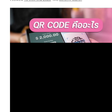
ที่
นิยม
ใน
แวด
เกม
สล็อ
ออนไ
ซึ่ง
ก็
คือ
srett
ซึ่ง
เป็น
เว็บ
สล็อ
เว็บไ
ตรง
ที่
สาม
เล่นs
บน
โทรศ