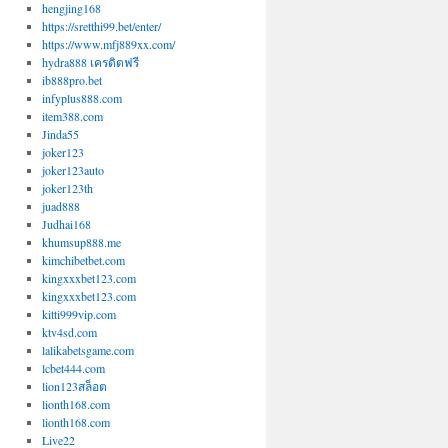
hengjing168
https://sretthi99.bet/enter/
https://www.mfj889xx.com/
hydra888 เครดิตฟรี
ib888pro.bet
infyplus888.com
item388.com
Jinda55
joker123
joker123auto
joker123th
juad888
Judhai168
khumsup888.me
kimchibetbet.com
kingxxxbet123.com
kingxxxbet123.com
kitti999vip.com
ktv4sd.com
lalikabetsgame.com
lcbet444.com
lion123สล็อต
lionth168.com
lionth168.com
Live22