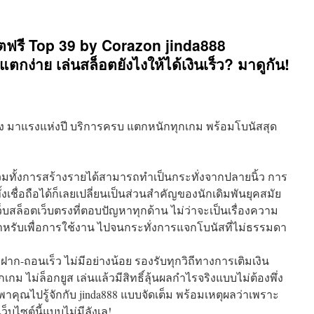
ิตฟรี Top 39 by Corazon jinda888
ตกง่าย เล่นสล็อตยังไงให้ได้เงินเร็ว? มาดูกัน!
ตรง มาแรงแห่งปี บริการครบ แตกหนักทุกเกม พร้อมโบนัสสุด
วมทั้งการสร้างรายได้สามารถทำเป็นกระทั่งจากปลายนิ้ว การ
เชื่อถือได้ก็เลยเปลี่ยนเป็นส่วนสำคัญของนักเดิมพันยุคสมัย
ว็บสล็อตเว็บตรงที่ตอบปัญหาทุกด้าน ไม่ว่าจะเป็นเรื่องความ
รับเพื่อการใช้งาน ไปจนกระทั่งการแจกโบนัสที่ไม่ธรรมดา
 ฝาก-ถอนเร็ว ไม่มีอย่างน้อย รองรับทุกวิถีทางการเติมเงิน
เกม ไม่ล็อกยูส เล่นแล้วมีสิทธิ์ลุ้นผลกำไรจริงแบบไม่ต้องพึ่ง
าคุณไปรู้จักกับ jinda888 แบบจัดเต็ม พร้อมเหตุผลว่าเพราะ
ว็บไซต์นี้แบบไม่มีลังเล!