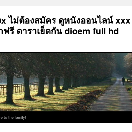
นังx ไม่ต้องสมัคร ดูหนังออนไลน์ xxx
ฟรี ดาราเย็ดกัน dioem full hd
 to the family!