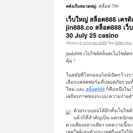
สล็อต 789
คลังเก็บหมวดหมู่:
ยัง
เว็บใหญ่ สล็อต888 เครด
เนื้อหา
jin888.co สล็อต888 เว็บแ
30 July 25 casino
เขียนบน
9 กรกฎาคม 2025
โดย
Editor Kun
jinda888 เว็บไซต์สล็อตเว็บไซต์
คุ้ม !
ในสมัยที่โลกออนไลน์เปิดกว้างร
เลือกแพลตฟอร์มที่ปลอดภัยรวมทั้ง
ใหม่ และ
สล็อต888
ก็คือหนึ่งในเ
เสถียรภาพของระบบ ความง่ายสำห
ด้วยระบบออโต้อีกทั้งเว็บไซต์
แล้วก็ที่สำคัญเป็น แตกหนักทุก
ดวงเพียงอย่างเดียว บทความนี้จะพ
เหตุใดผู้เล่นทั่วประเทศถึงเทใจให้เ