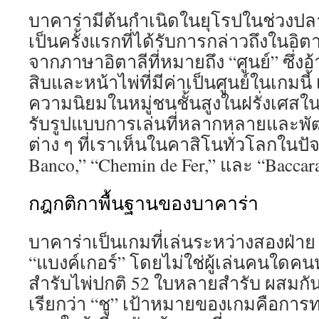
บาคาร่ามีต้นกำเนิดในยุโรปในช่วงปลา
เป็นครั้งแรกที่ได้รับการกล่าวถึงในอิตา
จากภาษาอิตาลีที่หมายถึง “ศูนย์” ซึ่งอ้
สิบและหน้าไพ่ที่มีค่าเป็นศูนย์ในเกมนี้ 
ความนิยมในหมู่ชนชั้นสูงในฝรั่งเศสใน
รับรูปแบบการเล่นที่หลากหลายและพ
ต่าง ๆ ที่เราเห็นในคาสิโนทั่วโลกในปัจ
Banco,” “Chemin de Fer,” และ “Baccar
กฎกติกาพื้นฐานของบาคาร่า
บาคาร่าเป็นเกมที่เล่นระหว่างสองฝ่าย ค
“แบงค์เกอร์” โดยไม่ใช่ผู้เล่นคนใดคนหน
สำรับไพ่ปกติ 52 ใบหลายสำรับ ผสมกัน
เรียกว่า “ชู” เป้าหมายของเกมคือการ