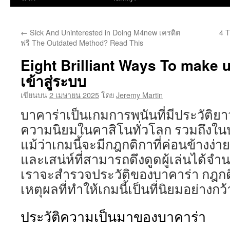
ยัง
←
Sick And Uninterested in Doing M4new เครดิต
4 T
เนื้อหา
ฟรี The Outdated Method? Read This
Eight Brilliant Ways To make 
เข้าสู่ระบบ
เขียนบน
2 เมษายน 2025
โดย
Jeremy Martin
บาคาร่าเป็นเกมการพนันที่มีประวัติยาว
ความนิยมในคาสิโนทั่วโลก รวมถึงใ
แม้ว่าเกมนี้จะมีกฎกติกาที่ค่อนข้างง่าย
และเสน่ห์ที่สามารถดึงดูดผู้เล่นได้จ
เราจะสำรวจประวัติของบาคาร่า กฎกต
เหตุผลที่ทำให้เกมนี้เป็นที่นิยมอย่างก
ประวัติความเป็นมาของบาคาร่า