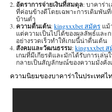
อัตราการจ่ายเงินที่สมดุล
: บาคาร่า
ที่ค่อนข้างดีโดยเฉพาะการเดิมพันที่
บ้านต่ำ
ความตื่นเต้น
:
kingxxxbet สมัคร
แม้ว
แต่ความเป็นไปได้ของผลลัพธ์และการท
อย่างรวดเร็วทำให้เกมนี้น่าตื่นเต้น
สังคมและวัฒนธรรม
:
kingxxxbet ส
เกมที่มีเกียรติและมักได้รับการเล่น
กลายเป็นสัญลักษณ์ของความมั่งคั่ง
ความนิยมของบาคาร่าในประเทศไ