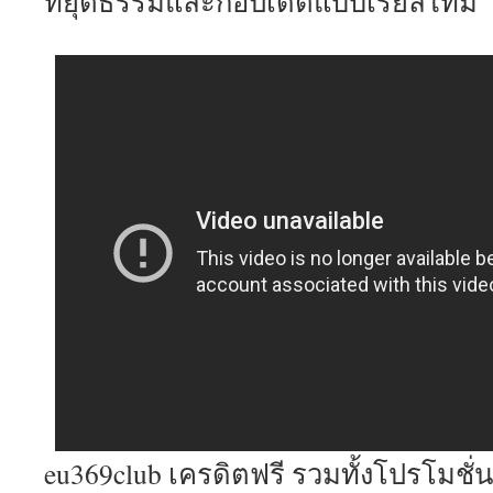
ที่ยุติธรรมและก็อัปเดตแบบเรียลไทม์
eu369club เครดิตฟรี รวมทั้งโปรโมชั