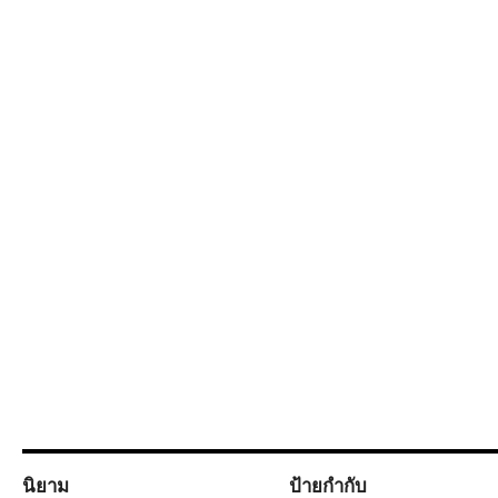
นิยาม
ป้ายกำกับ