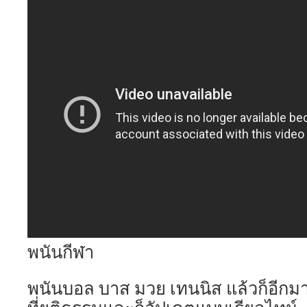
พนันกีฬา
พนันบอล บาส มวย เทนนิส แล้วก็อีก