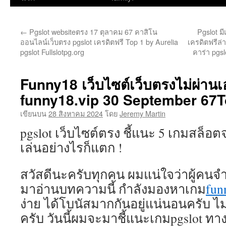
ยัง
←
Pgslot websiteตรง 17 ตุลาคม 67 คาสิโน
Pgslot มี
เนื้อหา
ออนไลน์เว็บตรง pgslot เครดิตฟรี Top 1 by Aurelia
เครดิตฟรีล่
pgslot Fullslotpg.org
คาร่า pgsl
Funny18 เว็บไซต์เว็บตรงไม่ผ่านเอเย
funny18.vip 30 September 67T
เขียนบน
28 สิงหาคม 2024
โดย
Jeremy Martin
pgslot เว็บไซต์ตรง ชี้แนะ 5 เกมสล็อต
เล่นอย่างไรก็แตก !
สวัสดีนะครับทุกคน ผมแน่ใจว่าผู้คนจำน
มาอ่านบทความนี้ กำลังมองหาเกม
fun
ง่าย ได้โบนัสมากกันอยู่แน่นอนครับ ไม
ครับ วันนี้ผมจะมาชี้แนะเกมpgslot ทาง