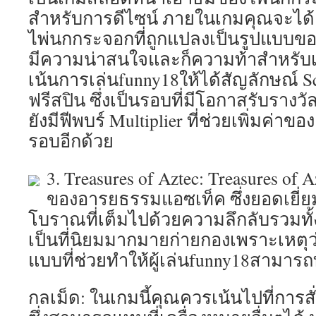
สำหรับการดีไซน์ ภายในเกมคุณจะได้
ไพ่นกกระจอกที่ถูกแปลงเป็นรูปแบบของ
มีความน่าสนใจและก็ความท้าสำหรับเพ
เน้นการเล่นfunny18ให้ได้สัญลักษณ์ Scat
ฟรีสปิน ซึ่งเป็นรอบที่มีโอกาสรับรางวั
ยังมีฟีพบร์ Multiplier ที่ช่วยเพิ่มค่าข
รอบอีกด้วย
3. Treasures of Aztec: Treasures of A
ของอารยธรรมแอซเท็ค ซึ่งยอดเยี
โบราณที่เต็มไปด้วยความลึกลับรวมทั้งค
เป็นที่นิยมมากมายก่ายกองเพราะเหตุว
แบบที่ช่วยทำให้ผู้เล่นfunny18สามาร
กลเม็ด: ในเกมนี้คุณควรเน้นไปที่การส