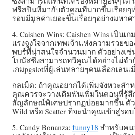
ซึ่งสามารถแทนที่เครื่องหมายอื่นๆได้ น
ฟรีสปินที่มากับตัวคูณที่มากขึ้นเรื่
รอบมีมูลค่าเยอะขึ้นเรื่อยๆอย่างมหาศ
4. Caishen Wins: Caishen Wins เป็นเกมp
แรงจูงใจจากเทพเจ้าแห่งความรวยของจี
พบร์ที่น่าสนใจจำนวนมาก ตัวอย่างเช่
โบนัสซึ่งสามารถทวีคูณได้อย่างไม่จำก
เกมpgslotที่ผู้เล่นหลายๆคนเลือกเล่น
กลเม็ด: ถ้าคุณอยากได้เพิ่มจังหวะสำห
คุณควรจะวางเดิมพันเพิ่มในตอนที่รู้สึก
สัญลักษณ์พิเศษปรากฏบ่อยมากขึ้น ตัว
Wild หรือ Scatter ที่จะนำคุณเข้าสู่รอ
5. Candy Bonanza:
funny18
สำหรับคนท