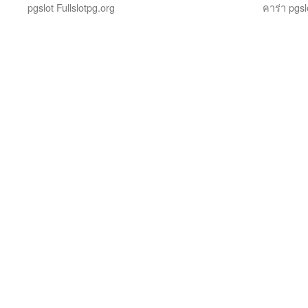
pgslot Fullslotpg.org
คาร่า pgsl