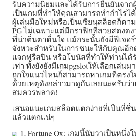
รับความนิยมและได้รับการยืนยันจากผู
เป็นเกมที่ทำให้คุณสามารถทำกำไรได้ง
ผู้เล่นมือใหม่หรือเป็นเซียนสล็อตก็ต
PG ไม่เฉพาะแต่มีกราฟิกที่สวยสดงดง
ที่น่าตื่นตาตื่นใจ แม้กระนั้นยังมีฟีเจอร
จังหวะสำหรับในการชนะให้กับคุณอีกด้
แจกฟรีสปิน หรือโบนัสที่ทำให้ท่านได้
เท่า ทั้งยังยังมีเกมpgslotให้เลือกเล่
ถูกใจแนวไหนก็สามารถหาเกมที่ตรงใจ
ด้วยเหตุดังกล่าวมาดูกันเลยนะครับว่า
สมควรพลาด!
เสนอแนะเกมสล็อตแตกง่ายที่เป็นที่ชื
แล้วแตกแน่ๆ
1. Fortune Ox: เกมนี้นับว่าเป็นหนึ่ง