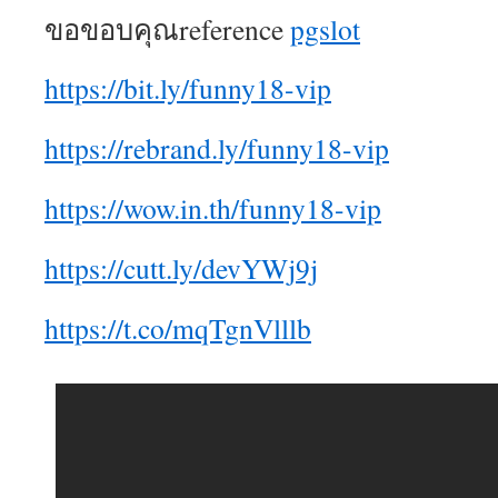
ขอขอบคุณreference
pgslot
https://bit.ly/funny18-vip
https://rebrand.ly/funny18-vip
https://wow.in.th/funny18-vip
https://cutt.ly/devYWj9j
https://t.co/mqTgnVlllb