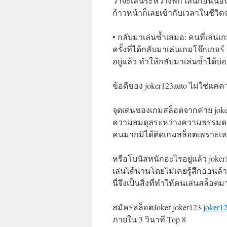
ว่าจะเล่นระหว่างพัก เล่นก่อนนอน 
ก้าวหน้าก็เลยเข้ากับเวลาในชีวิตจ
• กลับมาเล่นซ้ำเสมอ: คนที่เล่น
ครั้งที่ได้กลับมาเล่นเกมโจ๊กเกอร์
อยู่แล้ว ทำให้กลับมาเล่นซ้ำได้บ่
ข้อดีของ joker123auto ไม่ใช่แค่ค
จุดเด่นของเกมสล็อตจากค่าย joker1
ความสมดุลระหว่างความธรรมดา คว
คนมากมิได้ติดเกมสล็อตเพราะเห
หรือโบนัสหนักอะไรอยู่แล้ว joker
เล่นได้นานโดยไม่เคยรู้สึกอ่อนล้
นี่จึงเป็นสิ่งที่ทำให้คนเล่นสล็
สมัครสล็อตJoker joker123
joker1
ภายใน 3 วินาที Top 8