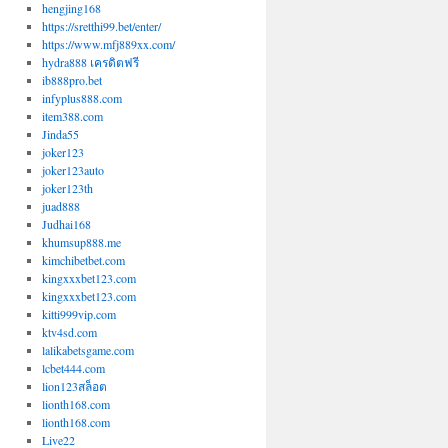
hengjing168
https://sretthi99.bet/enter/
https://www.mfj889xx.com/
hydra888 เครดิตฟรี
ib888pro.bet
infyplus888.com
item388.com
Jinda55
joker123
joker123auto
joker123th
juad888
Judhai168
khumsup888.me
kimchibetbet.com
kingxxxbet123.com
kingxxxbet123.com
kitti999vip.com
ktv4sd.com
lalikabetsgame.com
lcbet444.com
lion123สล็อต
lionth168.com
lionth168.com
Live22