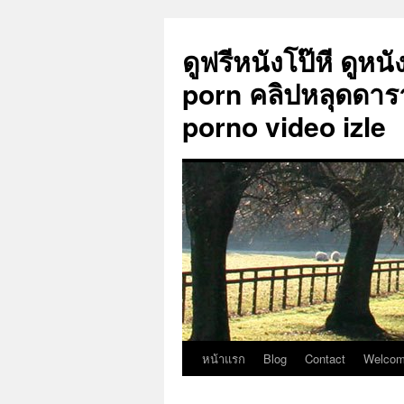
ดูฟรีหนังโป๊หี ดูห
porn คลิปหลุดดารา
porno video izle
หน้าแรก
Blog
Contact
Welcome
ข้าม
ไป