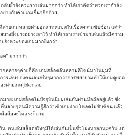
r123 กลับย้ำจังหวะการเล่นมากกว่า ทำให้เราคิดว่าพวกเรากำลัง
อย่างกับค่ายเกมอื่นๆอีกด้วย
ค่ายเกมหลายค่ายอุตสาหะแข่งกันเรื่องความซับซ้อน แต่ว่า
ายบางสิ่งบางอย่างเอาไว้ ทำให้เวลาเราเข้ามาเล่นแล้วมีความ
ราบจังหวะของเกมมากยิ่งกว่า
ล็อต” มากกว่า
างจากหลายๆค่ายก็คือ เกมสล็อตล้นหลามดีไซน์มาในมุมที่
ิการเล่นของคนเล่นจริงๆมากกว่าการพยายามทำให้เกมดูยอด
์ของค่ายเกม joker เลย
มาย: เกมสล็อตในปัจจุบันนิยมเล่นกันผ่านมือถืออยู่แล้ว ซึ่ง
ี่หลายๆคนมีความรู้สึกว่าเข้าเกมง่าย โหลดไม่ซับซ้อน แล้ว
งมือถือจะไม่แรงก็ตาม
ัน: คนเล่นสล็อตจริงๆมิได้เล่นกันเป็นชั่วโมงหรอกนะครับ แต่