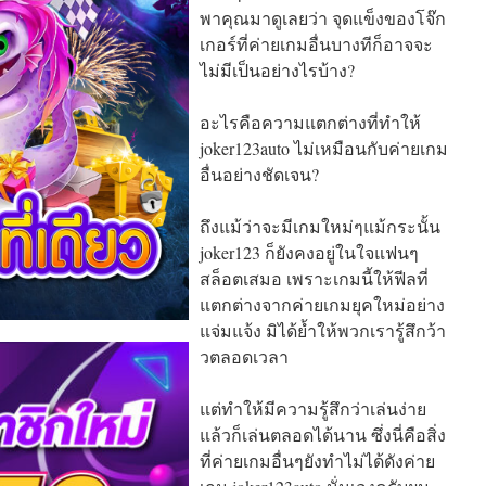
พาคุณมาดูเลยว่า จุดแข็งของโจ๊ก
เกอร์ที่ค่ายเกมอื่นบางทีก็อาจจะ
ไม่มีเป็นอย่างไรบ้าง?
อะไรคือความแตกต่างที่ทำให้
joker123auto ไม่เหมือนกับค่ายเกม
อื่นอย่างชัดเจน?
ถึงแม้ว่าจะมีเกมใหม่ๆแม้กระนั้น
joker123 ก็ยังคงอยู่ในใจแฟนๆ
สล็อตเสมอ เพราะเกมนี้ให้ฟีลที่
แตกต่างจากค่ายเกมยุคใหม่อย่าง
แจ่มแจ้ง มิได้ย้ำให้พวกเรารู้สึกว้า
วตลอดเวลา
แต่ทำให้มีความรู้สึกว่าเล่นง่าย
แล้วก็เล่นตลอดได้นาน ซึ่งนี่คือสิ่ง
ที่ค่ายเกมอื่นๆยังทำไม่ได้ดังค่าย