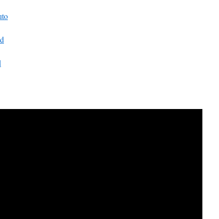
uto
ld
d