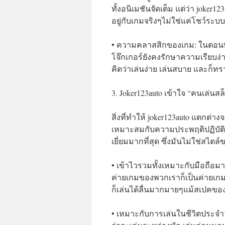
ทั้งอนิเมชันจัดเต็ม แต่ว่า joke
อยู่กับเกมจริงๆไม่ใช่แค่โชว์ระบบ
• ความคลาสสิกของเกม: ในตอนที่
โจ๊กเกอร์ยังคงรักษาความเรียบง่
คิดว่าเล่นง่าย เล่นสบาย และก็ท
3. Joker123auto เข้าใจ “คนเล่นส
สิ่งที่ทำให้ joker123auto แตกต่
เหมาะสมกับความประพฤติปฏิบัต
เยี่ยมมากที่สุด ซึ่งมันไม่ใช่สไตล
• เข้าไวรวมทั้งเหมาะกับมือถือมาก
ค่ายเกมของพวกเราก็เป็นค่ายเกมท
ก็เล่นได้ลื่นมากมายๆแม้สเปคขอ
• เหมาะกับการเล่นในชีวิตประจำว