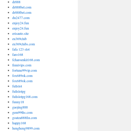
dr888
dr888bet.com
dr888bet.com
du2477.com
enjoy24.fun
enjoy24.fun
erisauto.site
eu369club
eu369clubs.com
fafa 123 slot
faro168
fcharoenkit168.com
finnivips.com
fortune99vip.com
fox689ok.com
fox689ok.com
fullslot
fullslotpg
fullslotpg168.com
funny18
gaojing888
gem99ths.com
goatza888fin.com
happy168
hengheng9899.com