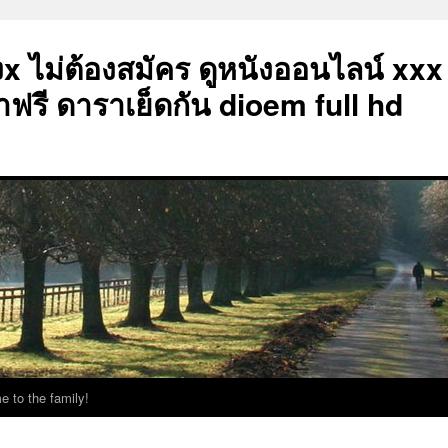
นังx ไม่ต้องสมัคร ดูหนังออนไลน์ xxx
ฟรี ดาราเย็ดกัน dioem full hd
 to the family!