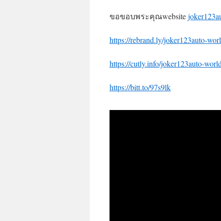
ขอขอบพระคุณwebsite
joker123a
https://rebrand.ly/joker123auto-wor
https://cutly.info/joker123auto-worl
https://bitt.to/97s9lk