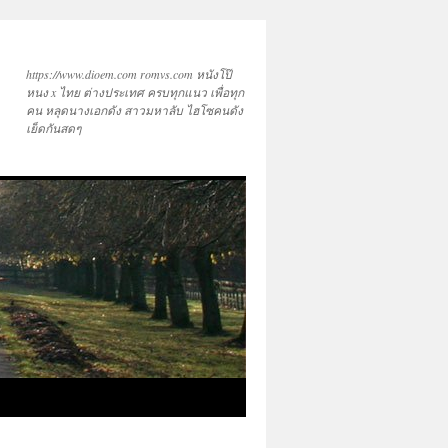
https://www.dioem.com romvs.com หนังโป๊
หนง x ไทย ต่างประเทศ ครบทุกแนว เพื่อทุก
คน หลุดนางเอกดัง สาวมหาลับ ไฮโซคนดัง
เย็ดกันสดๆ