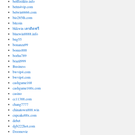
betflixtikto.info
betm4vip.com
betwin6666.com
bio285th.com
bitcoin
bkkwin เครดิตฟรี
bluewin8888.info
bng55
bonanza99
bonus888
borhu789
brazil999
Business
bwvip4.com
bwvip4.com
cashgame168
cashgame168x.com
casino
cc11388.com
chang7777
chinatown888.win
cupcake88x.com
debet
dgb222hot.com
Doomovie