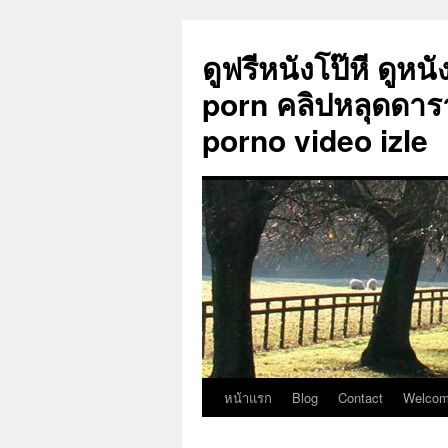
ดูฟรีหนังโป๊หี ดูห
porn คลิปหลุดดารา
porno video izle
หน้าแรก
Blog
Contact
Welcome
ข้าม
ไป