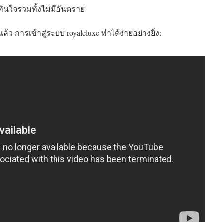
็วทันใจรวมทั้งไม่มีอันตราย
 การเข้าสู่ระบบ royaleluxe ทำได้ง่ายอย่างยิ่ง: