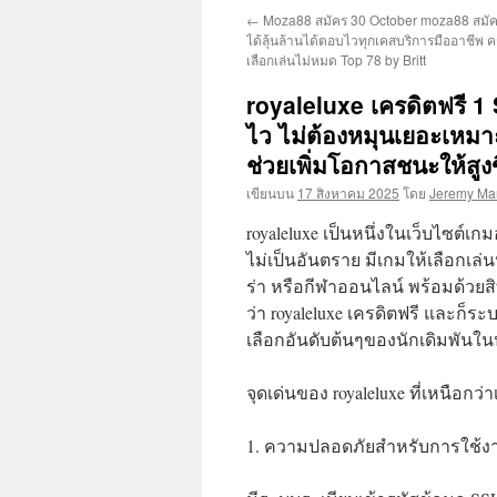
←
Moza88 สมัคร 30 October moza88 สมัคร
ยัง
ได้ลุ้นล้านได้ตอบไวทุกเคสบริการมืออาชีพ ค
เลือกเล่นไม่หมด Top 78 by Britt
เนื้อหา
royaleluxe เครดิตฟรี 1 
ไว ไม่ต้องหมุนเยอะเหมา
ช่วยเพิ่มโอกาสชนะให้สูง
เขียนบน
17 สิงหาคม 2025
โดย
Jeremy Mar
royaleluxe เป็นหนึ่งในเว็บไซต์เ
ไม่เป็นอันตราย มีเกมให้เลือกเ
ร่า หรือกีฬาออนไลน์ พร้อมด้วยส
ว่า royaleluxe เครดิตฟรี และก็ระ
เลือกอันดับต้นๆของนักเดิมพัน
จุดเด่นของ royaleluxe ที่เหนือกว่า
1. ความปลอดภัยสำหรับการใช้ง