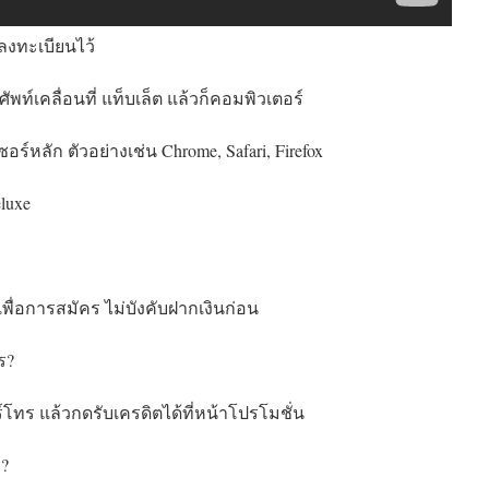
่ลงทะเบียนไว้
พท์เคลื่อนที่ แท็บเล็ต แล้วก็คอมพิวเตอร์
อร์หลัก ตัวอย่างเช่น Chrome, Safari, Firefox
eluxe
เพื่อการสมัคร ไม่บังคับฝากเงินก่อน
ร?
์โทร แล้วกดรับเครดิตได้ที่หน้าโปรโมชั่น
ม?