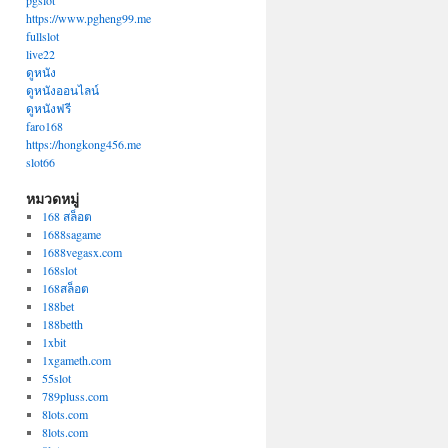
pgslot
https://www.pgheng99.me
fullslot
live22
ดูหนัง
ดูหนังออนไลน์
ดูหนังฟรี
faro168
https://hongkong456.me
slot66
หมวดหมู่
168 สล็อต
1688sagame
1688vegasx.com
168slot
168สล็อต
188bet
188betth
1xbit
1xgameth.com
55slot
789pluss.com
8lots.com
8lots.com