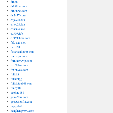
dr888
dr888bet.com
dr888bet.com
du2477.com
enjoy24.fun
enjoy24.fun
erisauto.site
eu369club
eu369clubs.com
fafa 123 slot
faro168
fcharoenkit168.com
finnivips.com
fortune99vip.com
fox689ok.com
fox689ok.com
fullslot
fullslotpg
fullslotpg168.com
funny18
gaojing888
gem99ths.com
goatza888fin.com
happy168
hengheng9899.com