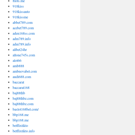
8lots.me
918kiss
918kissauto
918kissme
abbet789.com
acebet789.com
aden168ss.com
adm789.info
adm789.info
allbet24hr
allone745s.com
alot66
amb888
ambnovabet.com
audi688.com
baccarat
baccarat168
baj88thb
baj88thbz.com
baj88thbz.com
baslot168bet.com/
bbp168.me
bbp168.me
betflixtikto
betflixtikto.info