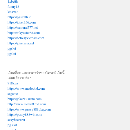
1xbetth
funny18
kiss918
https://pgslotth.io
https://joker356.com
https://samurai777.net
https://tokyoslot88.com
https://betwayvietnam.com
https://jokerasia.net
pgslot
pgslot
เว็บสล็อตและบาคาร่าของโครตดีเว็บนี้
เล่นแล้วรวยจัดๆ
918kiss
https://www.madoohd.com
sagame
https://joker123auto.com
http://www.movie87hd.com
https://www.pussy888play.com
https://pussy888win.com
sexybaccarat
pg slot