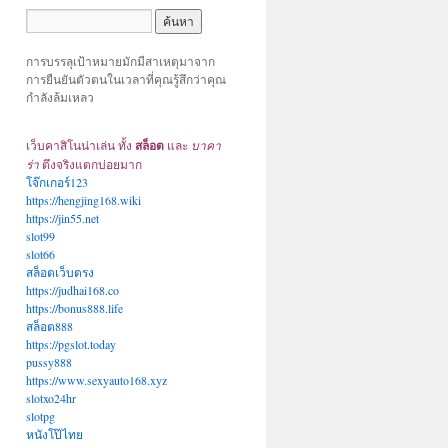
การบรรลุเป้าหมายมักมีสาเหตุมาจาก
การยืนยันตัวตนในเวลาที่คุณรู้สึกว่าคุณ
กำลังล้มเหลว
เว็บคาสิโนน่าเล่น ทั้ง
สล็อต
และ
บาคา
ร่า
ตึงจริงแตกบ่อยมาก
โจ๊กเกอร์123
https://hengjing168.wiki
https://jin55.net
slot99
slot66
สล็อตเว็บตรง
https://judhai168.co
https://bonus888.life
สล็อต888
https://pgslot.today
pussy888
https://www.sexyauto168.xyz
slotxo24hr
slotpg
หนังโป๊ไทย