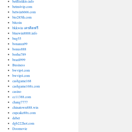
betflixtikto.info
betm4vip.com
betwin6666.com
bio285th.com
bitcoin
bkkwin เครดิตฟรี
bluewin8888.info
bng55
bonanza99
bonus888
borhu789
brazil999
Business
bwvip4.com
bwvip4.com
cashgame168
cashgame168x.com
casino
cc11388.com
chang7777
chinatown888.win
cupcake88x.com
debet
dgb222hot.com
Doomovie