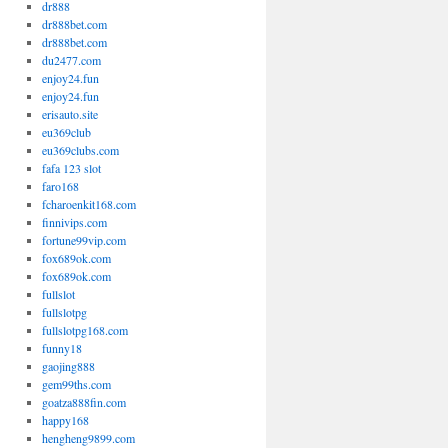
dr888
dr888bet.com
dr888bet.com
du2477.com
enjoy24.fun
enjoy24.fun
erisauto.site
eu369club
eu369clubs.com
fafa 123 slot
faro168
fcharoenkit168.com
finnivips.com
fortune99vip.com
fox689ok.com
fox689ok.com
fullslot
fullslotpg
fullslotpg168.com
funny18
gaojing888
gem99ths.com
goatza888fin.com
happy168
hengheng9899.com