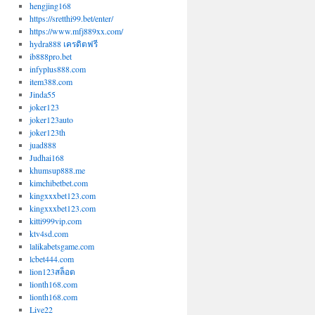
hengjing168
https://sretthi99.bet/enter/
https://www.mfj889xx.com/
hydra888 เครดิตฟรี
ib888pro.bet
infyplus888.com
item388.com
Jinda55
joker123
joker123auto
joker123th
juad888
Judhai168
khumsup888.me
kimchibetbet.com
kingxxxbet123.com
kingxxxbet123.com
kitti999vip.com
ktv4sd.com
lalikabetsgame.com
lcbet444.com
lion123สล็อต
lionth168.com
lionth168.com
Live22