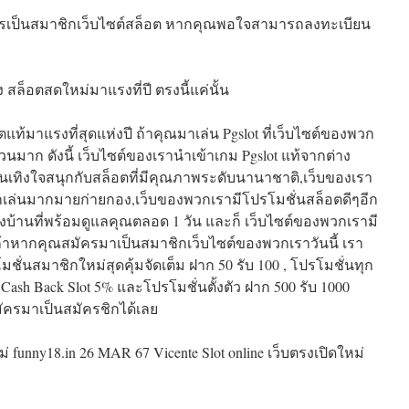
สมัครเป็นสมาชิกเว็บไซต์สล็อต หากคุณพอใจสามารถลงทะเบียน
 สล็อตสดใหม่มาแรงที่ปี ตรงนี้แค่นั้น
อตแท้มาแรงที่สุดแห่งปี ถ้าคุณมาเล่น Pgslot ที่เว็บไซต์ของพวก
วนมาก ดังนี้ เว็บไซต์ของเรานำเข้าเกม Pgslot แท้จากต่าง
ันเทิงใจสนุกกับสล็อตที่มีคุณภาพระดับนานาชาติ,เว็บของเรา
ือกเล่นมากมายก่ายกอง,เว็บของพวกเรามีโปรโมชั่นสล็อตดีๆอีก
้านที่พร้อมดูแลคุณตลอด 1 วัน และก็ เว็บไซต์ของพวกเรามี
าหากคุณสมัครมาเป็นสมาชิกเว็บไซต์ของพวกเราวันนี้ เรา
โมชั่นสมาชิกใหม่สุดคุ้มจัดเต็ม ฝาก 50 รับ 100 , โปรโมชั่นทุก
ash Back Slot 5% และโปรโมชั่นตั้งตัว ฝาก 500 รับ 1000
ครมาเป็นสมัครชิกได้เลย
่ funny18.in 26 MAR 67 Vicente Slot online เว็บตรงเปิดใหม่