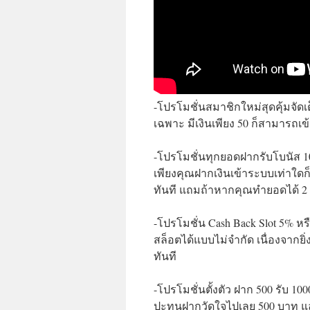
-โปรโมชั่นสมาชิกใหม่สุดคุ้มจัด
เฉพาะ มีเงินเพียง 50 ก็สามารถเข้
-โปรโมชั่นทุกยอดฝากรับโบนัส 1
เพียงคุณฝากเงินเข้าระบบเท่าใดก็
ทันที แถมถ้าหากคุณทำยอดได้ 2 เท
-โปรโมชั่น Cash Back Slot 5% หรื
สล็อตได้แบบไม่จำกัด เนื่องจากย
ทันที
-โปรโมชั่นตั้งตัว ฝาก 500 รับ 1
ปะทุนฝากวัดใจไปเลย 500 บาท และก