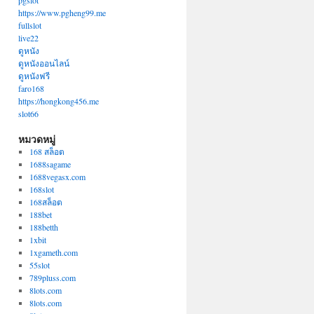
pgslot
https://www.pgheng99.me
fullslot
live22
ดูหนัง
ดูหนังออนไลน์
ดูหนังฟรี
faro168
https://hongkong456.me
slot66
หมวดหมู่
168 สล็อต
1688sagame
1688vegasx.com
168slot
168สล็อต
188bet
188betth
1xbit
1xgameth.com
55slot
789pluss.com
8lots.com
8lots.com