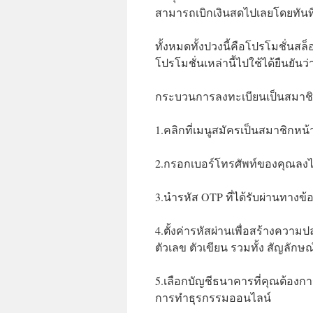
สามารถเบิกเงินสดไปเลยโดยทันท
ทั้งหมดทั้งปวงนี้คือโปรโมชั่น
โปรโมชั่นเหล่านี้ไปใช้ได้ยืนยัน
กระบวนการลงทะเบียนเป็นสมาชิกเว
1.คลิกที่เมนูสมัครเป็นสมาชิกหน้
2.กรอกเบอร์โทรศัพท์ของคุณลงไ
3.นำรหัส OTP ที่ได้รับผ่านทางข
4.ตั้งค่ารหัสผ่านเพื่อสร้างควา
ตัวเลข ตัวเขียน รวมทั้ง สัญลัก
5.เลือกบัญชีธนาคารที่คุณต้องก
การทำธุรกรรมออนไลน์