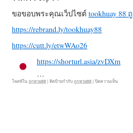
ขอขอบพระคุณเว็ปไซต์
tookhuay 88 
https://rebrand.ly/tookhuay88
https://cutt.ly/etwWAo26
https://shorturl.asia/zvDXm
…
บน
โพสท์ใน
ถูกหวย88
|
ติดป้ายกำกับ
ถูกหวย88
|
ปิดความเห็น
Tookhu
88
ถูก
หวย88
เช็ก
ผล
ง่าย
ได้