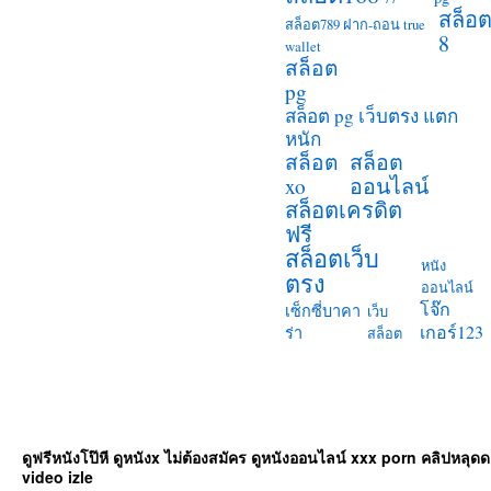
สล็อ
สล็อต789 ฝาก-ถอน true
8
wallet
สล็อต
pg
สล็อต pg เว็บตรง แตก
หนัก
สล็อต
สล็อต
ออนไลน์
xo
สล็อตเครดิต
ฟรี
สล็อตเว็บ
หนัง
ตรง
ออนไลน์
โจ๊ก
เซ็กซี่บาคา
เว็บ
เกอร์123
ร่า
สล็อต
ดูฟรีหนังโป๊หี ดูหนังx ไม่ต้องสมัคร ดูหนังออนไลน์ xxx porn คลิปหลุ
video izle