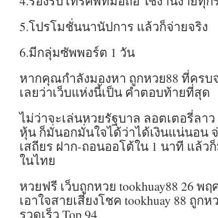
4.รองรับโทรศัพท์มือถือ ใช้งานง่ายทุ
5.โปรโมชั่นนานัปการ แล้วก็จ่ายจริง
6.มีกลุ่มซัพพอร์ต 1 วัน
หากคุณกำลังมองหา ถูกหวย88 ที่ครบจ
เลยว่าเว็บแห่งนี้เป็น คำตอบท้ายที่สุด
ไม่ว่าจะเล่นหวยรัฐบาล ลอตเตอรี่ลาว ล
หุ้น ก็มั่นอกมั่นใจได้ว่าได้เงินแน่นอ
เสถียร ฝาก-ถอนออโต้ใน 1 นาที แล้วก็ม
ในไทย
หวยฟรี เว็บถูกหวย tookhuay88 26 พฤ
เอาใจสายเสี่ยงโชค tookhuay 88 ถูก
รวดเร็ว Top 94