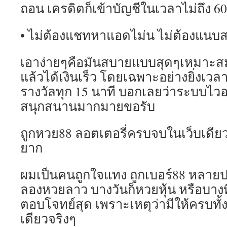
ถอน เครดิตก็เข้าบัญชีในเวลาไม่ถึง 60
• ไม่ต้องแชทหาแอดไม่น ไม่ต้องแนบส
เอาง่ายๆคือมันสบายแบบสุดๆเหมาะสมก
แล้วได้เงินเร็ว โดยเฉพาะอย่างยิ่งเวลาถู
รางวัลทุก 15 นาที บอกเลยว่าระบบไวอย
สนุกสนานมากมายขอรับ
ถูกหวย88 ลอตเตอรี่ครบจบในเว็บเดียว ไ
ยาก
ผมเป็นคนถูกใจแทง ถูกเบอร์88 หลาย
ลองหวยลาว บางวันก็หวยหุ้น หรือบางทีก็เล
ตอบโจทย์สุด เพราะเหตุว่ามีให้ครบทั้
เดียวจริงๆ