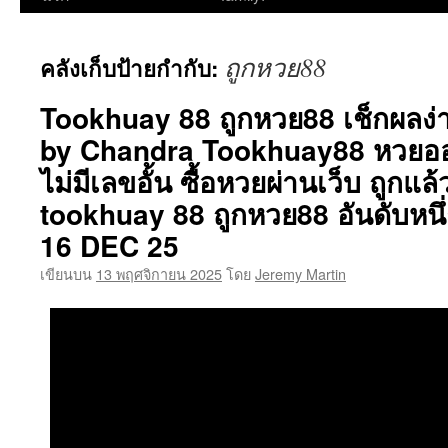
ยัง
ถูกหวย88
คลังเก็บป้ายกำกับ:
เนื้อหา
Tookhuay 88 ถูกหวย88 เช็กผลง่า
by Chandra Tookhuay88 หวยออนไ
ไม่มีเลขอั้น ซื้อหวยผ่านเว็บ ถูกแล้
tookhuay 88 ถูกหวย88 อันดับหนึ่
16 DEC 25
เขียนบน
13 พฤศจิกายน 2025
โดย
Jeremy Martin