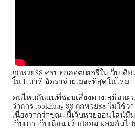
ถูกหวย88 ครบทุกลอตเตอรี่ในเว็บเดีย
ใน 1 นาที อัตราจ่ายเยอะที่สุดในไทย
คนไหนกันแน่ที่ชอบเสี่ยงดวงเสมือนผม
ว่าการ tookhuay 88 ถูกหวย88 ไม่ใช้ว่
เนื่องจากว่าขณะนี้เว็บหวยออนไลน์มีมา
เว็บเก่า เว็บเถื่อน เว็บปลอม ผสมกันไ