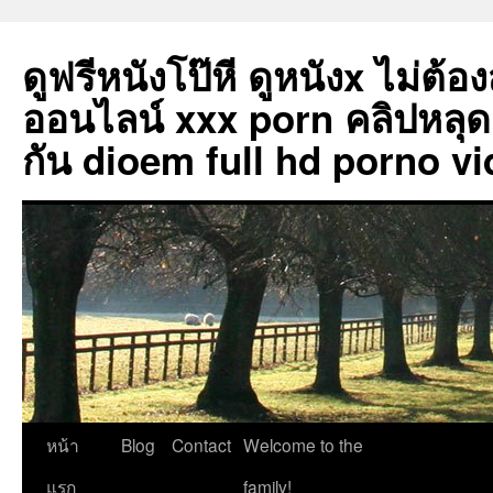
ดูฟรีหนังโป๊หี ดูหนังx ไม่ต้อ
ออนไลน์ xxx porn คลิปหลุด
กัน dioem full hd porno vi
ข้าม
หน้า
Blog
Contact
Welcome to the
ไป
แรก
family!