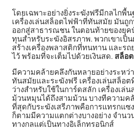
โดยเฉพาะอย่างยิ่งระฆังฟรีมีกลไกพื้น
เครื่องเล่นสล็อตไฟฟ้าที่ทันสมัย มันถู
ออกสู่สาธารณชน ในตอนท้ายของยุคนั
ทุนสําหรับระฆังอิสรภาพ. พวกเขาเป็น
สร้างเครื่องพลาสติกที่ทนทาน และรถย
สล็อต
ไว้ พร้อมที่จะเต็มไปด้วยเงินสด.
มีความคล้ายคลึงกันหลายอย่างระหว่างเ
ทันสมัยและระฆังฟรี เครื่องเล่นสล็อตที
ว่างสําหรับใช้ในการ์ดสลัก เครื่องเล่
ม้วนหมุนได้ถึงสามม้วน บางทีความคล้
ที่สุดกับระฆังเสรีภาพคือการแทรกแซง
ก็ตามมีความแตกต่างบางอย่าง จํานวนสก
ทางกลแต่เป็นทางอิเล็กทรอนิกส์