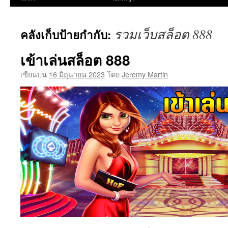
ยัง
รวมเว็บสล็อต 888
คลังเก็บป้ายกำกับ:
เนื้อหา
เข้าเล่นสล็อต 888
เขียนบน
16 มิถุนายน 2023
โดย
Jeremy Martin