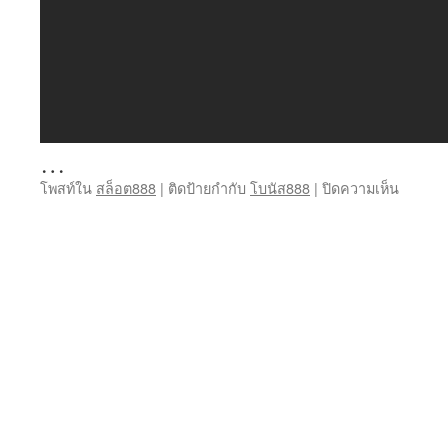
…
บน
โพสท์ใน
สล็อต888
|
ติดป้ายกำกับ
โบนัส888
|
ปิดความเห็น
สล็อต
เว็บ
เว็บ
สล็อต
888
ฟรี
เครดิต
พนัน
ออนไลน
เว็บ
ตรง
สล็อต
ใหม่