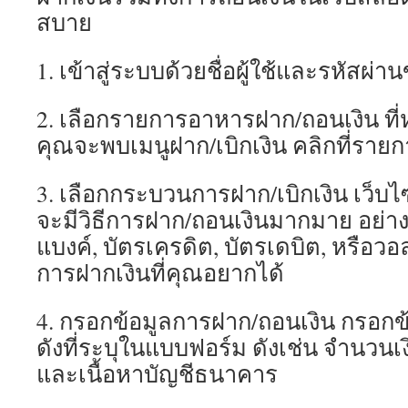
สบาย
1. เข้าสู่ระบบด้วยชื่อผู้ใช้และรหัสผ่
2. เลือกรายการอาหารฝาก/ถอนเงิน ที่
คุณจะพบเมนูฝาก/เบิกเงิน คลิกที่ราย
3. เลือกกระบวนการฝาก/เบิกเงิน เว็บไ
จะมีวิธีการฝาก/ถอนเงินมากมาย อย่าง
แบงค์, บัตรเครดิต, บัตรเดบิต, หรือวอ
การฝากเงินที่คุณอยากได้
4. กรอกข้อมูลการฝาก/ถอนเงิน กรอกข้
ดังที่ระบุในแบบฟอร์ม ดังเช่น จำนวนเ
และเนื้อหาบัญชีธนาคาร