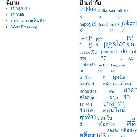
นิยาม
ป้ายกำกับ
918kis
เข้าสู่ระบบ
918kissau
fullslot
s
เข้าฟีด
to
pg
แสดงความเห็นฟีด
joker
happy16
jinda5
jinda8
WordPress.org
3
8
5
88
p
pg
live2
pg9
pgslot
g
slot
2
9
slo
slot
punpro7
pg slot เว็บ
t
xo
77
ตรง
slotxo24
sretthi
tangtem1
hr
99
68
ดูหนัง
ดู
คาสิโน
ออนไลน์
หนัง
ออนไลน์
บาค
ทดลองเล่น
ทาง
ร่า
สล็อต pg
เข้าpg
บาคาร่า
บาคา
ออนไลน์
ร่า168
พุซซี่88
รวมเว็บ
สล
8
สล็อต789
สล็อต78
สล็อต7
สล็อต168
pg
77