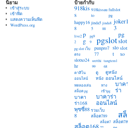
นิยาม
ป้ายกำกับ
918kis
เข้าสู่ระบบ
918kissau
fullslot
s
เข้าฟีด
to
pg
แสดงความเห็นฟีด
joker
happy16
jinda5
jinda8
WordPress.org
3
8
5
88
p
pg
live2
pg9
pgslot
g
slot
2
9
slo
slot
punpro7
pg slot เว็บ
t
xo
77
ตรง
slotxo24
sretthi
tangtem1
hr
99
68
ดูหนัง
ดู
คาสิโน
ออนไลน์
หนัง
ออนไลน์
บาค
ทดลองเล่น
ทาง
ร่า
สล็อต pg
เข้าpg
บาคาร่า
บาคา
ออนไลน์
ร่า168
พุซซี่88
รวมเว็บ
สล
8
สล็อต789
สล็อต78
สล็อต7
สล็อต168
pg
77