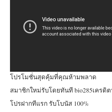
โปรโมชั่นสุดคุ้มที่คุณห้ามพลาด
สมาชิกใหม่รับโดยทันที bio285เครดิต
โปรฝากทีแรก รับโบนัส 100%