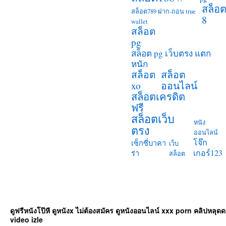
สล็อ
สล็อต789 ฝาก-ถอน true
8
wallet
สล็อต
pg
สล็อต pg เว็บตรง แตก
หนัก
สล็อต
สล็อต
ออนไลน์
xo
สล็อตเครดิต
ฟรี
สล็อตเว็บ
หนัง
ตรง
ออนไลน์
โจ๊ก
เซ็กซี่บาคา
เว็บ
เกอร์123
ร่า
สล็อต
ดูฟรีหนังโป๊หี ดูหนังx ไม่ต้องสมัคร ดูหนังออนไลน์ xxx porn คลิปหลุ
video izle