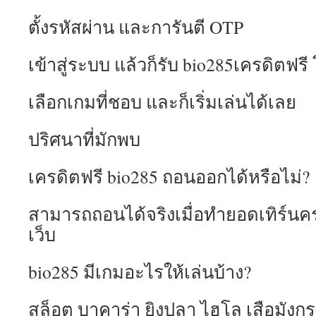
ตั้งรหัสผ่าน และการันตี OTP
เข้าสู่ระบบ แล้วก็รับ bio285เครดิตฟรี
เลือกเกมที่ชอบ และก็เริ่มเล่นได้เลย
ปริศนาที่มักพบ
เครดิตฟรี bio285 ถอนออกได้หรือไม่?
สามารถถอนได้จริงเมื่อทำยอดเทิร์น
เว็บ
bio285 มีเกมอะไรให้เล่นบ้าง?
สล็อต บาคาร่า ยิงปลา ไฮโล เสือมัง