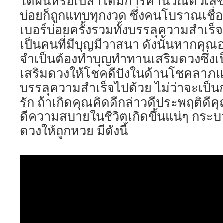
ได้ฝันหรือเปล่าได้มีการคำนวณตัวเลข
บ่อยก็ถูกแทบทุกงวด ซึ่งคนโบราณเชื่
เบอร์บ่อยครั้งรวมทั้งบรรลุความสำเร
เป็นคนที่มีบุญมีวาสนา ดังนั้นหากคุ
จำเป็นต้องทำบุญทำทานเสริมดวงซึ่งเป็
เสริมดวงให้โชคดีปังในด้านโชคลาภแล
บรรลุความสำเร็จไปด้วย ไม่ว่าจะเป็
รัก ถ้าเกิดคุณคิดดีกล่าวดีประพฤติดีค
ดีความสบายในชีวิตเกิดขึ้นแน่ๆ กระ
ดวงให้ถูกหวย มีดังนี้