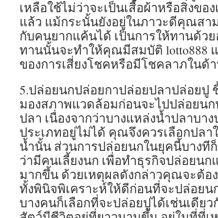
เหลือใช้ไม่ว่าจะเป็นเสื้อผ้าหรือสิ่งของเ
แล้ว แม้กระนั้นยังอยู่ในภาวะดีคุณส
กับคนยากแค้นได้ เป็นการให้ทานด้ว
ทานนั้นจะทำให้คุณมีสมบัติ lotto88
ของการเสี่ยงโชคหรือมีโชคลาภในด้านอ
5.ปล่อยนกปล่อยกาปล่อยปลาปล่อยปู ช
มองสภาพแวดล้อมก่อนจะไปปล่อยนก
ปลา เนื่องจากว่าบางแหล่งน้ำปลาบาง
ประเภทอยู่ไม่ได้ คุณจึงควรเลือกปลา
น้ำนั้น ส่วนการปล่อยนกในยุคนี้บางท
ว่ามีคนเลี้ยงนก เพื่อทำธุรกิจปล่อยนกแ
มากขึ้น ด้วยเหตุผลดังกล่าวคุณจะต
ทั้งพินิจพิเคราะห์ให้ดีก่อนที่จะปล่อ
บางคนก็เลือกที่จะปล่อยปูได้เช่นเดียว
สัตว์มีชีวิตอยู่ที่ยาวนานขึ้น อยู่ในที่ท