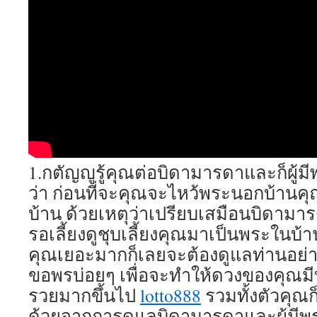
1.กตัญญูรู้คุณต่อบิดามารดาและก็ผู้มี
ว่า ก่อนที่จะคุณจะไหว้พระนอกบ้านค
บ้าน ด้วยเหตุว่าเปรียบเสมือนบิดามาร
รอเลี้ยงดูชุบเลี้ยงคุณมาเป็นพระในบ้าน
คุณเยอะมากก็เลยจะต้องดูแลท่านอย่า
ขอพรบ่อยๆ เพื่อจะทำให้ดวงของคุณมี
รวยมากขึ้นไป
lotto888
รวมทั้งตัวคุณก
ด้วยจากการดูแลบิดามารดาและผู้มีพร