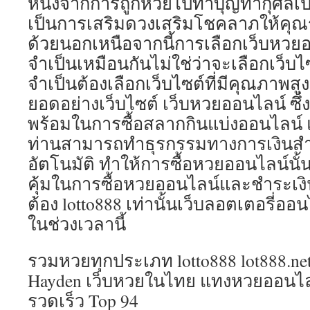
หนึ่งจากการถูกหวยไปทำบุญทำกุศลเป็
เป็นการเสริมดวงเสริมโชคลาภให้คุณ
ด้วยนอกเหนือจากนี้การเลือกเว็บหวยอ
จำเป็นเหมือนกันไม่ใช่ว่าจะเลือกเว็บไ
จำเป็นต้องเลือกเว็บไซต์ที่มีคุณภาพสูง
ยอดอย่างเว็บไซต์ เว็บหวยออนไลน์ ซึ่
พร้อมในการซื้อสลากกินแบ่งออนไลน์ แ
ท่านสามารถทำธุรกรรมทางการเงินส
อัตโนมัติ ทำให้การซื้อหวยออนไลน์นั้น
คุ้มในการซื้อหวยออนไลน์และชำระเงินง
ต้อง lotto888 เท่านั้นเว็บลอตเตอรี่ออน
ในช่วงเวลานี้
รวมหวยทุกประเภท lotto888 lot888.ne
Hayden เว็บหวยในไทย แทงหวยออนไ
รวดเร็ว Top 94