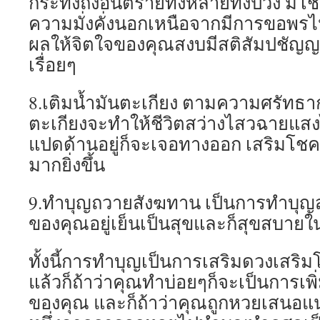
กระทั่งถึงอันตรายทั้งหลายทั้งปวง มีโ
ความมั่งคั่งนอกเหนือจากมีการขอพรไ
ผลให้จิตใจของคุณสงบมีสติสัมปชัญญะม
เรื่อยๆ
8.เติมน้ำมันตะเกียง ตามความศรัทธาก
ตะเกียงจะทำให้ชีวิตสว่างไสวฉายแสงไปย
แปดด้านอยู่ก็จะเจอทางออก เสริมโช
มากยิ่งขึ้น
9.ทำบุญถวายสังฆทาน เป็นการทำบุญส
ของคุณอยู่เย็นเป็นสุขและก็สุขสบายในช
ทั้งนี้การทำบุญเป็นการเสริมดวงเสริมโ
แล้วก็ถ้าว่าคุณทำบ่อยๆก็จะเป็นการเพิ่
ของคุณ และก็ถ้าว่าคุณถูกหวยเสนอแ