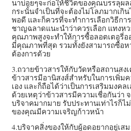
นาบ่อยๆจะก่อให้ชีวิตของคุณบรรลุผล
กระนั้นจำเป็นที่จะต้องไม่โลภมากเกิน
พอดี และก็ควรที่จะทำการเลือกวิธีการซ
ชาญฉลาดแนะนำว่าควรเลือก แทงหวยอ
คุณภาพสูงจะทำให้การซื้อลอตเตอรี่ออน
มีคุณภาพที่สุด รวมทั้งยังสามารถซื้อห
ต้องการด้วย
3.ถวายข้าวสารให้กับวัดหรือสถานสง
ข้าวสารมีอานิสงส์สำหรับในการเพิ่มควา
เอง และก็ถือได้ว่าเป็นการเสริมมงคลเส
ด้วยเหตุว่าข้าวสารมีความเชื่อกันว่า จ
บริจาคมากมาย รับประทานเท่าไรก็ไม่
ของคุณมีความเจริญก้าวหน้า
4.บริจาคสิ่งของให้กับผู้อดอยากอยู่เสม